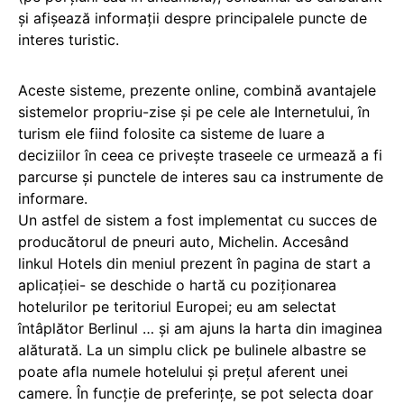
şi afişează informaţii despre principalele puncte de
interes turistic.
Aceste sisteme, prezente online, combină avantajele
sistemelor propriu-zise şi pe cele ale Internetului, în
turism ele fiind folosite ca sisteme de luare a
deciziilor în ceea ce priveşte traseele ce urmează a fi
parcurse şi punctele de interes sau ca instrumente de
informare
.
Un astfel de sistem a fost implementat cu succes de
producătorul de pneuri auto, Michelin. Accesând
linkul Hotels din meniul prezent în
pagina de start
a
aplicaţiei- se deschide o hartă cu poziţionarea
hotelurilor pe teritoriul Europei; eu am selectat
întâplător Berlinul … şi am ajuns la harta din imaginea
alăturată. La un simplu click pe bulinele albastre se
poate afla numele hotelului şi preţul aferent unei
camere. În funcţie de preferinţe, se pot selecta doar