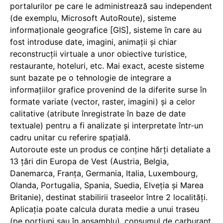
portalurilor pe care le administrează sau independent
(de exemplu, Microsoft AutoRoute), sisteme
informaţionale geografice [GIS], sisteme în care au
fost introduse date, imagini, animaţii şi chiar
reconstrucţii virtuale a unor obiective turistice,
restaurante, hoteluri, etc. Mai exact, aceste sisteme
sunt bazate pe o tehnologie de integrare a
informaţiilor grafice provenind de la diferite surse în
formate variate (vector, raster, imagini) şi a celor
calitative (atribute înregistrate în baze de date
textuale) pentru a fi analizate şi interpretate într-un
cadru unitar cu referire spaţială.
Autoroute este un produs ce conţine hărţi detaliate a
13 ţări din Europa de Vest (Austria, Belgia,
Danemarca, Franţa, Germania, Italia, Luxembourg,
Olanda, Portugalia, Spania, Suedia, Elveţia şi Marea
Britanie), destinat stabilirii traseelor între 2 localităţi.
Aplicaţia poate calcula durata medie a unui traseu
(pe porţiuni sau în ansamblu), consumul de carburant