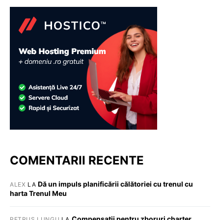
COMENTARII RECENTE
Dă un impuls planificării călătoriei cu trenul cu
ALEX
LA
harta Trenul Meu
Compensații pentru zboruri charter
PETRUȘ LUNGU
LA