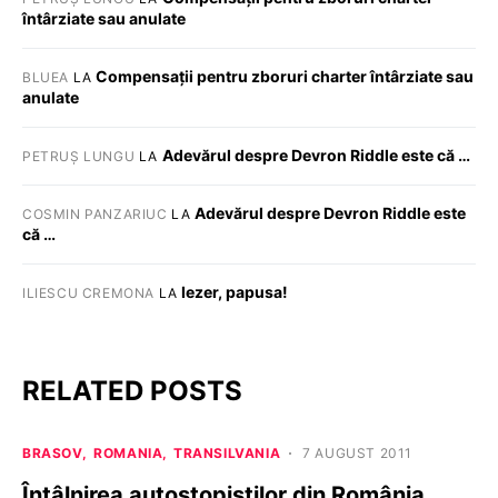
întârziate sau anulate
Compensații pentru zboruri charter întârziate sau
BLUEA
LA
anulate
Adevărul despre Devron Riddle este că …
PETRUȘ LUNGU
LA
Adevărul despre Devron Riddle este
COSMIN PANZARIUC
LA
că …
Iezer, papusa!
ILIESCU CREMONA
LA
RELATED POSTS
BRASOV
ROMANIA
TRANSILVANIA
7 AUGUST 2011
Întâlnirea autostopiştilor din România