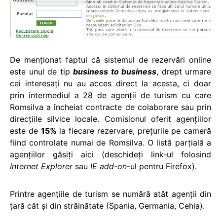
De menţionat faptul că sistemul de rezervări online
este unul de tip
business to business
, drept urmare
cei interesaţi nu au acces direct la acesta, ci doar
prin intermediul a 28 de agenţii de turism cu care
Romsilva a încheiat contracte de colaborare sau prin
direcţiile silvice locale. Comisionul oferit agenţiilor
este de
15%
la fiecare rezervare, preţurile pe cameră
fiind controlate numai de Romsilva. O listă parţială a
agenţiilor găsiţi aici (deschideţi link-ul folosind
Internet Explorer
sau
IE add-on
-ul pentru Firefox).
Printre agenţiile de turism se numără atât agenţii din
ţară cât şi din străinătate (Spania, Germania, Cehia).