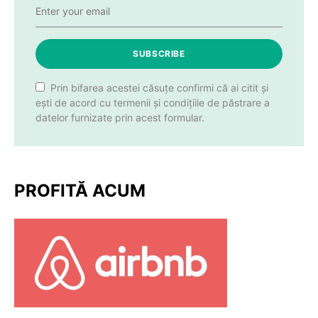
SUBSCRIBE
Prin bifarea acestei căsuțe confirmi că ai citit și
ești de acord cu termenii și condițiile de păstrare a
datelor furnizate prin acest formular.
PROFITĂ ACUM