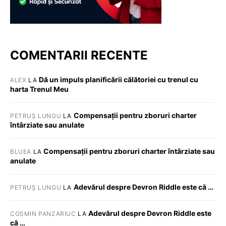
COMENTARII RECENTE
Dă un impuls planificării călătoriei cu trenul cu
ALEX
LA
harta Trenul Meu
Compensații pentru zboruri charter
PETRUȘ LUNGU
LA
întârziate sau anulate
Compensații pentru zboruri charter întârziate sau
BLUEA
LA
anulate
Adevărul despre Devron Riddle este că …
PETRUȘ LUNGU
LA
Adevărul despre Devron Riddle este
COSMIN PANZARIUC
LA
că …