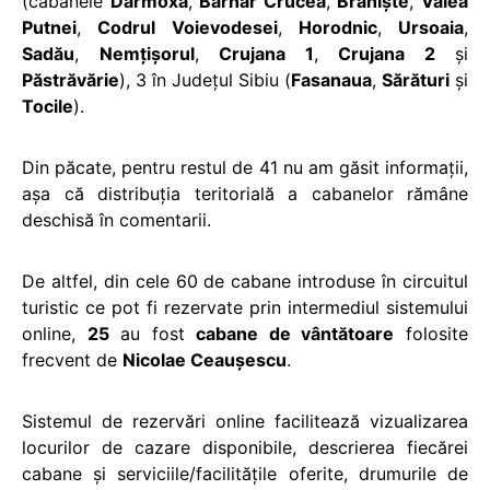
(cabanele
Dârmoxa
,
Barnar Crucea
,
Branişte
,
Valea
Putnei
,
Codrul Voievodesei
,
Horodnic
,
Ursoaia
,
Sadău
,
Nemţişorul
,
Crujana 1
,
Crujana 2
şi
Păstrăvărie
), 3 în Judeţul Sibiu (
Fasanaua
,
Sărături
şi
Tocile
).
Din păcate, pentru restul de 41 nu am găsit informaţii,
aşa că distribuţia teritorială a cabanelor rămâne
deschisă în comentarii.
De altfel, din cele 60 de cabane introduse în circuitul
turistic ce pot fi rezervate prin intermediul sistemului
online,
25
au fost
cabane de vântătoare
folosite
frecvent de
Nicolae Ceauşescu
.
Sistemul de rezervări online facilitează vizualizarea
locurilor de cazare disponibile, descrierea fiecărei
cabane şi serviciile/facilităţile oferite, drumurile de