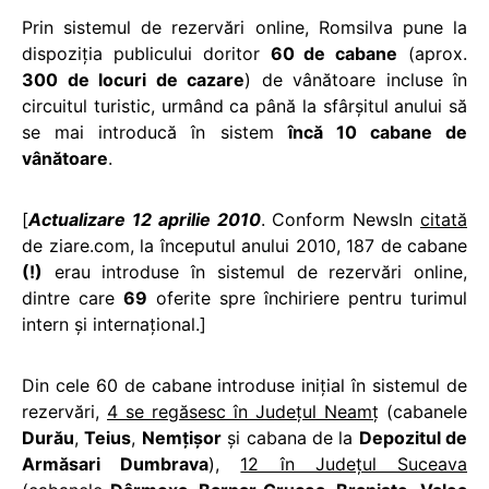
Prin sistemul de rezervări online, Romsilva pune la
dispoziţia publicului doritor
60 de cabane
(aprox.
300 de locuri de cazare
) de vânătoare incluse în
circuitul turistic, urmând ca până la sfârşitul anului să
se mai introducă în sistem
încă 10 cabane de
vânătoare
.
[
Actualizare 12 aprilie 2010
. Conform NewsIn
citată
de ziare.com, la începutul anului 2010, 187 de cabane
(!)
erau introduse în sistemul de rezervări online,
dintre care
69
oferite spre închiriere pentru turimul
intern şi internaţional.]
Din cele 60 de cabane introduse iniţial în sistemul de
rezervări,
4 se regăsesc în Judeţul Neamţ
(cabanele
Durău
,
Teius
,
Nemţişor
şi cabana de la
Depozitul de
Armăsari Dumbrava
),
12 în Judeţul Suceava