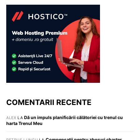
COMENTARII RECENTE
Dă un impuls planificării călătoriei cu trenul cu
ALEX
LA
harta Trenul Meu
Compensații pentru zboruri charter
PETRUȘ LUNGU
LA