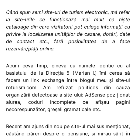
Când spun semi site-uri de turism electronic, mă refer
la site-urile ce funcţionază mai mult ca nişte
cataloage din care vizitatorii pot culege informaţii cu
privire la localizarea unităţilor de cazare, dotări, date
de contact etc., fără posibilitatea de a face
rezervări/plăţi online.
Acum ceva timp, cineva cu numele identic cu al
basistului de la Direcţia 5 (Marian I.) îmi cerea să
facem un link exchange între blogul meu şi site-ul
roturism.com. Am refuzat politicos din cauza
organizării defectoase a site-ului: AdSense poziţionat
aiurea, coduri incomplete ce afişau pagini
necorespunzător, greşeli gramaticale etc.
Recent am ajuns din nou pe site-ul mai sus menţionat,
căutând păreri despre o pensiune, şi mi-au sărit în