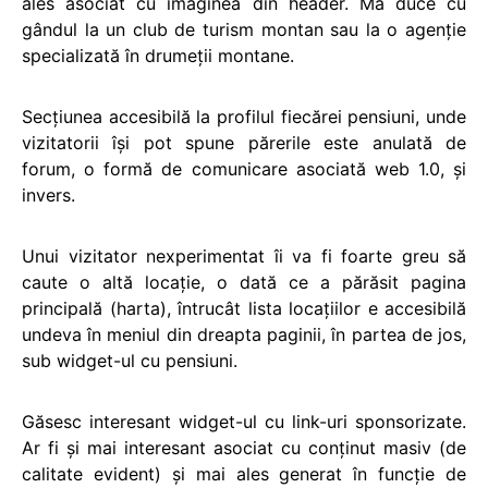
ales asociat cu imaginea din header. Mă duce cu
gândul la un club de turism montan sau la o agenţie
specializată în drumeţii montane.
Secţiunea accesibilă la profilul fiecărei pensiuni, unde
vizitatorii îşi pot spune părerile este anulată de
forum, o formă de comunicare asociată web 1.0, şi
invers.
Unui vizitator nexperimentat îi va fi foarte greu să
caute o altă locaţie, o dată ce a părăsit pagina
principală (harta), întrucât lista locaţiilor e accesibilă
undeva în meniul din dreapta paginii, în partea de jos,
sub widget-ul cu pensiuni.
Găsesc interesant widget-ul cu link-uri sponsorizate.
Ar fi şi mai interesant asociat cu conţinut masiv (de
calitate evident) şi mai ales generat în funcţie de