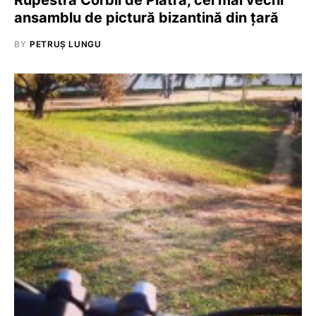
Rupestră Corbii de Piatră, cel mai vechi
ansamblu de pictură bizantină din țară
BY
PETRUȘ LUNGU