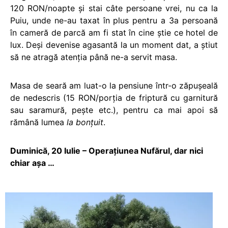
120 RON/noapte şi stai câte persoane vrei, nu ca la
Puiu, unde ne-au taxat în plus pentru a 3a persoană
în cameră de parcă am fi stat în cine ştie ce hotel de
lux. Deşi devenise agasantă la un moment dat, a ştiut
să ne atragă atenţia până ne-a servit masa.
Masa de seară am luat-o la pensiune într-o zăpuşeală
de nedescris (15 RON/porţia de friptură cu garnitură
sau saramură, peşte etc.), pentru ca mai apoi să
rămână lumea
la bonţuit
.
Duminică, 20 Iulie – Operaţiunea Nufărul, dar nici
chiar aşa …