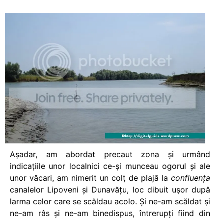
Aşadar, am abordat precaut zona şi urmând
indicaţiile unor localnici ce-şi munceau ogorul şi ale
unor văcari, am nimerit un colţ de plajă la
confluenţa
canalelor Lipoveni şi Dunavăţu, loc dibuit uşor după
larma celor care se scăldau acolo. Şi ne-am scăldat şi
ne-am râs şi ne-am binedispus, întrerupţi fiind din