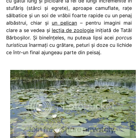
cu gâtul lung şi picioare la fel de lungi încremenite în
stufăriş (stârci şi egrete), aproape camuflate, raţe
sălbatice şi un soi de vrăbii foarte rapide cu un penaj
albăstrui, chiar şi
un pelican
– pentru imagini mai
clare a se vedea şi
lecţia de zoologie
iniţiată de Tatăl
Bărboşilor. Şi bineînţeles, nu puteua lipsi acei
porcus
turisticus
înarmaţi cu grătare, peturi şi doze cu lichide
ce într-un final ajungeau parte din peisaj.