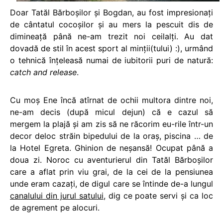
Doar Tatăl Bărboşilor şi Bogdan, au fost impresionaţi
de cântatul cocoşilor şi au mers la pescuit dis de
dimineaţă până ne-am trezit noi ceilalţi. Au dat
dovadă de stil în acest sport al minţii(tului) :), urmând
o tehnică înţeleasă numai de iubitorii puri de natură:
catch and release
.
Cu moş Ene încă atîrnat de ochii multora dintre noi,
ne-am decis (după micul dejun) că e cazul să
mergem la plajă şi am zis să ne răcorim eu-rile într-un
decor deloc străin bipedului de la oraş, piscina … de
la Hotel Egreta. Ghinion de neşansă! Ocupat până a
doua zi. Noroc cu aventurierul din Tatăl Bărboşilor
care a aflat prin viu grai, de la cei de la pensiunea
unde eram cazaţi, de digul care se întinde de-a lungul
canalului din jurul satului
, dig ce poate servi şi ca loc
de agrement pe alocuri.