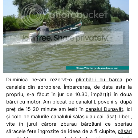
Duminica ne-am rezervt-o
plimbării cu barca
pe
canalele din apropiere. Îmbarcarea, de data asta la
propriu, s-a făcut în jur de 10.30, împărţiţi în două
bărci cu motor. Am plecat pe
canalul Lipoveni
şi după
preţ de 15-20 minute am ieşit în
canalul Dunavăţ
. Ici
şi colo pe malurile canalului sălăşluiau cai lăsaţi liberi,
vite
în jurul cărora zburau bărzăuni ce speriau
săracele fete îngrozite de ideea de a fi ciupite,
păsări