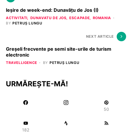
Ieşire de week-end: Dunavăţu de Jos (I)
ACTIVITATI
DUNAVATU DE JOS
ESCAPADE
ROMANIA
BY
PETRUȘ LUNGU
NEXT ARTICLE
Greşeli frecvente pe semi site-urile de turism
electronic
TRAVELLIGENCE
BY
PETRUȘ LUNGU
URMĂREȘTE-MĂ!
50
182