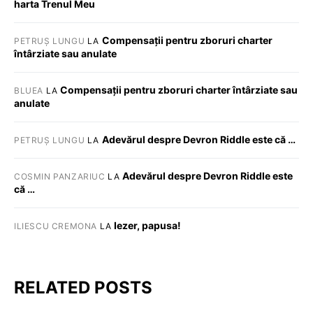
harta Trenul Meu
Compensații pentru zboruri charter
PETRUȘ LUNGU
LA
întârziate sau anulate
Compensații pentru zboruri charter întârziate sau
BLUEA
LA
anulate
Adevărul despre Devron Riddle este că …
PETRUȘ LUNGU
LA
Adevărul despre Devron Riddle este
COSMIN PANZARIUC
LA
că …
Iezer, papusa!
ILIESCU CREMONA
LA
RELATED POSTS