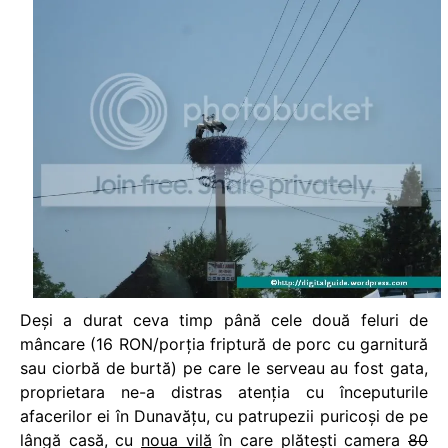
Deşi a durat ceva timp până cele două feluri de
mâncare (16 RON/porţia friptură de porc cu garnitură
sau ciorbă de burtă) pe care le serveau au fost gata,
proprietara ne-a distras atenţia cu începuturile
afacerilor ei în Dunavăţu, cu patrupezii puricoşi de pe
lângă casă, cu
noua vilă
în care plăteşti camera
80