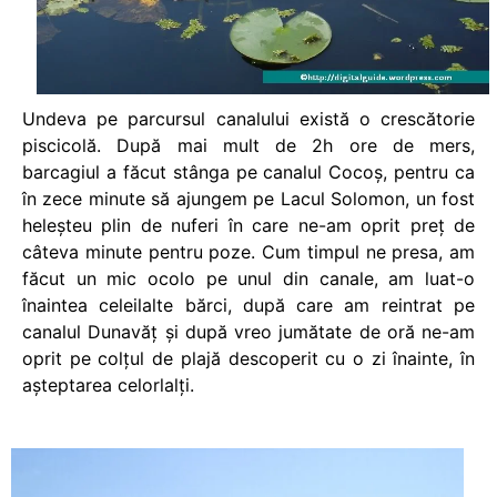
Undeva pe parcursul canalului există o crescătorie
piscicolă. După mai mult de 2h ore de mers,
barcagiul a făcut stânga pe canalul Cocoş, pentru ca
în zece minute să ajungem pe Lacul Solomon, un fost
heleşteu plin de nuferi în care ne-am oprit preţ de
câteva minute pentru poze. Cum timpul ne presa, am
făcut un mic ocolo pe unul din canale, am luat-o
înaintea celeilalte bărci, după care am reintrat pe
canalul Dunavăţ şi după vreo jumătate de oră ne-am
oprit pe colţul de plajă descoperit cu o zi înainte, în
aşteptarea celorlalţi.