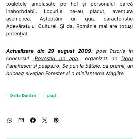
toaletele amplasate pe hol şi personalul parcă
inaborbdabil. Locurile ne-au plăcut, aventura
asemenea. Aşteptăm un quiz caracteristic
Adevăratului Culturel. Şi da, România mai are totuşi
potenţial.
Actualizare din 29 august 2009
: post
înscris în
concursul „
Povestiri pe apa
„, organizat de
Doru
Panaitescu
şi
peapa.ro
. Se pun la bătaie, ca premii, un
briceag elveţian Forester şi o minilanternă Maglite.
Delta Dunării
plajă