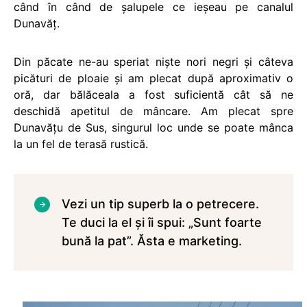
când în când de şalupele ce ieşeau pe canalul
Dunavăţ.
Din păcate ne-au speriat nişte nori negri şi câteva
picături de ploaie şi am plecat după aproximativ o
oră, dar bălăceala a fost suficientă cât să ne
deschidă apetitul de mâncare. Am plecat spre
Dunavăţu de Sus, singurul loc unde se poate mânca
la un fel de terasă rustică.
Vezi un tip superb la o petrecere.
Te duci la el şi îi spui: „Sunt foarte
bună la pat”. Ăsta e marketing.