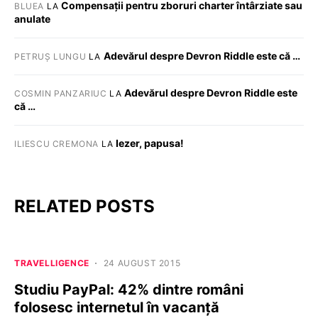
Compensații pentru zboruri charter întârziate sau
BLUEA
LA
anulate
Adevărul despre Devron Riddle este că …
PETRUȘ LUNGU
LA
Adevărul despre Devron Riddle este
COSMIN PANZARIUC
LA
că …
Iezer, papusa!
ILIESCU CREMONA
LA
RELATED POSTS
TRAVELLIGENCE
24 AUGUST 2015
Studiu PayPal: 42% dintre români
folosesc internetul în vacanță