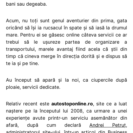
bani sau degeaba.
Acum, nu toţi sunt genul aventurier din prima, gata
oricând să îşi ia rucsacul în spate şi să iasă la drumul
mare. Pentru ei se găsesc online câteva servicii ce ar
trebui să le uşureze partea de organizare a
transportului, marele avantaj fiind acela că ştii din
timp că cineva merge în direcţia dorită şi e dispus să
te ia şi pe tine.
Au început să apară şi la noi, ca ciupercile după
ploaie, servicii dedicate.
Relativ recent este
autostoponline.ro
, site ce a luat
naştere pe la începutul lui 2008, ca urmare a unei
experienţe avute printr-un serviciu asemănător din
afară, după cum declară
Andrei Petruţ
,
administratorul site-ului,
într-un articol
din Business