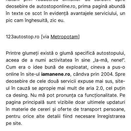
deosebire de autostoponline.ro, prima pagină abundă
în texte ce scot în evidenţă avantajele serviciului, un
pic cam înghesuită, zic eu.
123autostop.ro [via
Metropotam
]
Printre glumeţi există o glumă specifică autostopului,
aceea de a numi activitatea în sine „Ia-mă, nene!”.
Cum era o idee bună de exploatat, cineva a pus-o
online în site-ul
iamanene.ro
, cândva prin 2004. Spre
deosebire de cele două servicii expuse mai sus, site-
ul în cauză se apropie mai mult de aria 2.0, cel puţin
ca desing. Nu mă pot pronunţa ca funcţionalitate. Pe
pagina principală sunt vizibile doar ultimele updaturi
în materie de cereri şi oferte de transport persoane,
pentru orice alte detalii fiind necesare înregistrarea
pe site.