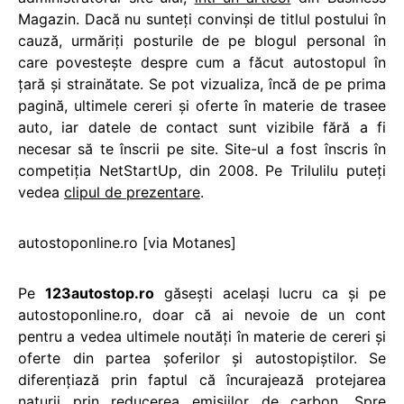
Magazin. Dacă nu sunteţi convinşi de titlul postului în
cauză, urmăriţi posturile de pe blogul personal în
care povesteşte despre cum a făcut autostopul în
ţară şi strainătate. Se pot vizualiza, încă de pe prima
pagină, ultimele cereri şi oferte în materie de trasee
auto, iar datele de contact sunt vizibile fără a fi
necesar să te înscrii pe site. Site-ul a fost înscris în
competiţia NetStartUp, din 2008. Pe Trilulilu puteţi
vedea
clipul de prezentare
.
autostoponline.ro [via Motanes]
Pe
123autostop.ro
găseşti acelaşi lucru ca şi pe
autostoponline.ro, doar că ai nevoie de un cont
pentru a vedea ultimele noutăţi în materie de cereri şi
oferte din partea şoferilor şi autostopiştilor. Se
diferenţiază prin faptul că încurajează protejarea
naturii prin reducerea emisiilor de carbon. Spre