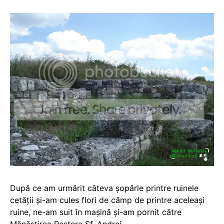
După ce am urmărit câteva şopârle printre ruinele
cetăţii şi-am cules flori de câmp de printre aceleaşi
ruine, ne-am suit în maşină şi-am pornit către