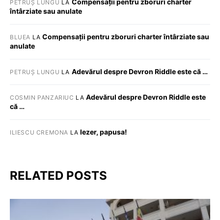
Compensații pentru zboruri charter
PETRUȘ LUNGU
LA
întârziate sau anulate
Compensații pentru zboruri charter întârziate sau
BLUEA
LA
anulate
Adevărul despre Devron Riddle este că …
PETRUȘ LUNGU
LA
Adevărul despre Devron Riddle este
COSMIN PANZARIUC
LA
că …
Iezer, papusa!
ILIESCU CREMONA
LA
RELATED POSTS