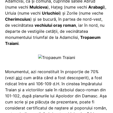
Adamclisi, ca şi comună, cuprinde satele Abrud
(nume vechi
Mulciova
), Haţeg (nume vechi
Arabagi
),
Urluia (nume vechi
Urluchioi
) şi Zorile (nume veche
Cherimcuius
) şi se bucură, în partea de nord-vest,
de vecinătatea
vechiului oraş roman
, iar în nord, nu
departe de vestigiile cetăţii, de vecinătatea
monumentului triumfal de la Adamclisi,
Tropaeum
Traiani
.
Monumentul, azi reconstituit în proporţie de 70%
(vezi
aici
cum arăta când a fost descoperit), a fost
ridicat între anii 106-109 d.H. în cinstea împăratului
Traian şi a victoriilor sale în războiul daco-roman din
101-102, după planurile lui Apolodor din Damasc. Aşa
cum scrie şi pe plăcuţa de prezentare, poate fi
considerat certificatul de naştere al poporului român,