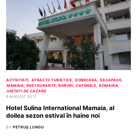
ACTIVITATI
ATRACTII TURISTICE
DOBROGEA
ESCAPADE
MAMAIA
RESTAURANTE, BARURI, CAFENELE
ROMANIA
UNITATI DE CAZARE
9 AUGUST 2017
Hotel Sulina International Mamaia, al
doilea sezon estival în haine noi
BY
PETRUȘ LUNGU