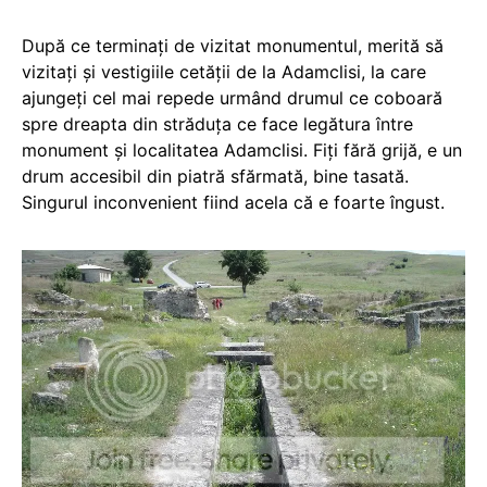
După ce terminaţi de vizitat monumentul, merită să
vizitaţi şi vestigiile cetăţii de la Adamclisi, la care
ajungeţi cel mai repede urmând drumul ce coboară
spre dreapta din străduţa ce face legătura între
monument şi localitatea Adamclisi. Fiţi fără grijă, e un
drum accesibil din piatră sfărmată, bine tasată.
Singurul inconvenient fiind acela că e foarte îngust.