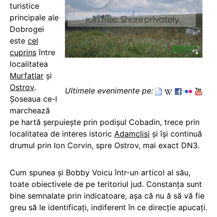
turistice
principale ale
Dobrogei
este
cel
cuprins
între
localitatea
Murfatlar
şi
Ostrov
.
Ultimele evenimente pe:
Şoseaua ce-l
marchează
pe hartă şerpuieşte prin podişul Cobadin, trece prin
localitatea de interes istoric
Adamclisi
şi îşi continuă
drumul prin Ion Corvin, spre Ostrov, mai exact DN3.
Cum spunea şi Bobby Voicu într-un articol al său,
toate obiectivele de pe teritoriul jud. Constanţa sunt
bine semnalate prin indicatoare, aşa că nu ă să vă fie
greu să le identificaţi, indiferent în ce direcţie apucaţi.