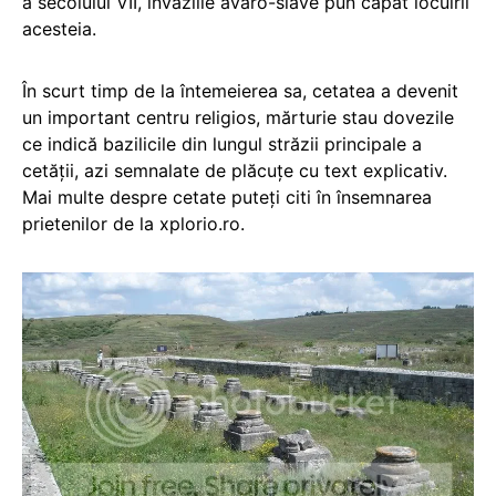
a secolului VII, invaziile avaro-slave pun capăt locuirii
acesteia.
În scurt timp de la întemeierea sa, cetatea a devenit
un important centru religios, mărturie stau dovezile
ce indică bazilicile din lungul străzii principale a
cetăţii, azi semnalate de plăcuţe cu text explicativ.
Mai multe despre cetate puteţi citi în însemnarea
prietenilor de la xplorio.ro.