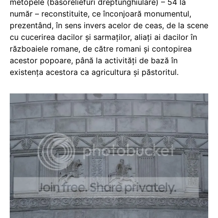
metopele (basoreliefuri dreptunghiulare) – 54 la
număr – reconstituite, ce înconjoară monumentul,
prezentând, în sens invers acelor de ceas, de la scene
cu cucerirea dacilor şi sarmaţilor, aliaţi ai dacilor în
războaiele romane, de către romani şi contopirea
acestor popoare, până la activităţi de bază în
existenţa acestora ca agricultura şi păstoritul.