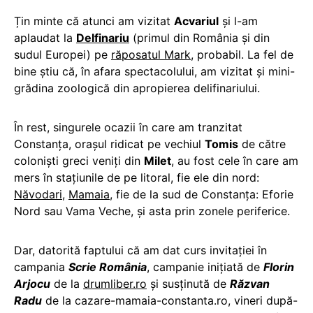
Țin minte că atunci am vizitat
Acvariul
și l-am
aplaudat la
Delfinariu
(primul din România și din
sudul Europei) pe
răposatul Mark
, probabil. La fel de
bine știu că, în afara spectacolului, am vizitat și mini-
grădina zoologică din apropierea delifinariului.
În rest, singurele ocazii în care am tranzitat
Constanța, orașul ridicat pe vechiul
Tomis
de către
coloniști greci veniți din
Milet
, au fost cele în care am
mers în stațiunile de pe litoral, fie ele din nord:
Năvodari
,
Mamaia
, fie de la sud de Constanța: Eforie
Nord sau Vama Veche, și asta prin zonele periferice.
Dar, datorită faptului că am dat curs invitației în
campania
Scrie România
, campanie inițiată de
Florin
Arjocu
de la
drumliber.ro
și susținută de
Răzvan
Radu
de la cazare-mamaia-constanta.ro, vineri după-