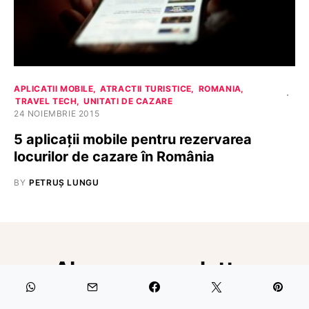
APLICATII MOBILE
ATRACTII TURISTICE
ROMANIA
TRAVEL TECH
UNITATI DE CAZARE
24 NOIEMBRIE 2015
5 aplicații mobile pentru rezervarea
locurilor de cazare în România
BY
PETRUȘ LUNGU
Abonare newsletter
Fii la curent cu ultimele articole publicate pe blog