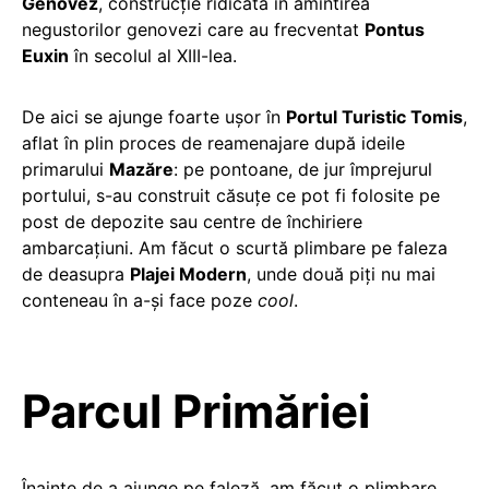
Genovez
, construcție ridicată în amintirea
negustorilor genovezi care au frecventat
Pontus
Euxin
în secolul al XIII-lea.
De aici se ajunge foarte ușor în
Portul Turistic Tomis
,
aflat în plin proces de reamenajare după ideile
primarului
Mazăre
: pe pontoane, de jur împrejurul
portului, s-au construit căsuțe ce pot fi folosite pe
post de depozite sau centre de închiriere
ambarcațiuni. Am făcut o scurtă plimbare pe faleza
de deasupra
Plajei Modern
, unde două piți nu mai
conteneau în a-și face poze
cool
.
Parcul Primăriei
Înainte de a ajunge pe faleză, am făcut o plimbare