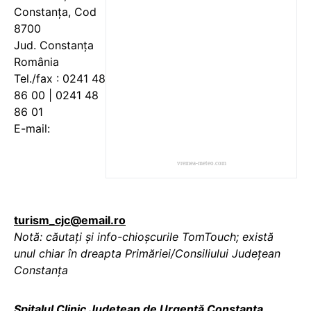
Constanța, Cod
8700
Jud. Constanța
România
Tel./fax : 0241 48
86 00 | 0241 48
86 01
E-mail:
vremea-meteo.com
turism_cjc@email.ro
Notă: căutați și info-chioșcurile TomTouch; există
unul chiar în dreapta Primăriei/Consiliului Județean
Constanța
Spitalul Clinic Județean de Urgență Constanța