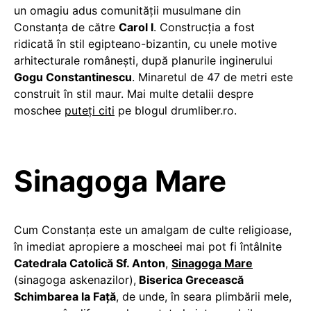
un omagiu adus comunității musulmane din
Constanța de către
Carol I
. Construcția a fost
ridicată în stil egipteano-bizantin, cu unele motive
arhitecturale româneşti, după planurile inginerului
Gogu Constantinescu
. Minaretul de 47 de metri este
construit în stil maur. Mai multe detalii despre
moschee
puteți citi
pe blogul drumliber.ro.
Sinagoga Mare
Cum Constanța este un amalgam de culte religioase,
în imediat apropiere a moscheei mai pot fi întâlnite
Catedrala Catolică Sf. Anton
,
Sinagoga Mare
(sinagoga askenazilor),
Biserica Grecească
Schimbarea la Față
, de unde, în seara plimbării mele,