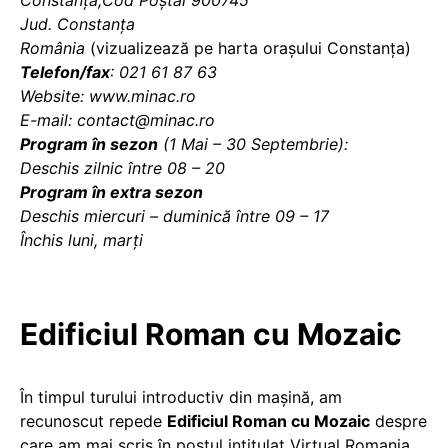
Constanța,Cod Poștal 900745
Jud. Constanța
România
(vizualizează pe harta orașului Constanța)
Telefon/fax
: 021 61 87 63
Website: www.minac.ro
E-mail: contact@minac.ro
Program în sezon
(1 Mai – 30 Septembrie)
:
Deschis zilnic între 08 – 20
Program în extra sezon
Deschis miercuri – duminică între 09 – 17
Închis luni, marți
Edificiul Roman cu Mozaic
În timpul turului introductiv din mașină, am
recunoscut repede
Edificiul Roman cu Mozaic
despre
care am mai scris în postul intitulat
Virtual Romania
,