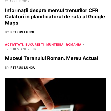
21 APRILIE 2017
Informații despre mersul trenurilor CFR
Călători în planificatorul de rută al Google
Maps
BY
PETRUȘ LUNGU
ACTIVITATI
BUCURESTI
MUNTENIA
ROMANIA
17 NOIEMBRIE 2006
Muzeul Taranului Roman. Mereu Actual
BY
PETRUȘ LUNGU