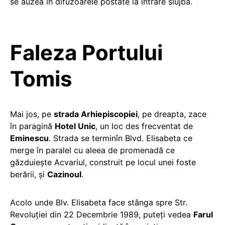
se auzea în difuzoarele postate la intrare slujba.
Faleza Portului
Tomis
Mai jos, pe
strada Arhiepiscopiei
, pe dreapta, zace
în paragină
Hotel Unic
, un loc des frecventat de
Eminescu
. Strada se terminîn Blvd. Elisabeta ce
merge în paralel cu aleea de promenadă ce
găzduiește Acvariul, construit pe locul unei foste
berării, și
Cazinoul
.
Acolo unde Blv. Elisabeta face stânga spre Str.
Revoluției din 22 Decembrie 1989, puteți vedea
Farul