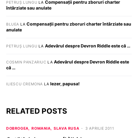
Compensații pentru zboruri charter
PETRUȘ LUNGU
LA
întârziate sau anulate
Compensații pentru zboruri charter întârziate sau
BLUEA
LA
anulate
Adevărul despre Devron Riddle este că …
PETRUȘ LUNGU
LA
Adevărul despre Devron Riddle este
COSMIN PANZARIUC
LA
că …
Iezer, papusa!
ILIESCU CREMONA
LA
RELATED POSTS
DOBROGEA
ROMANIA
SLAVA RUSA
3 APRILIE 2011