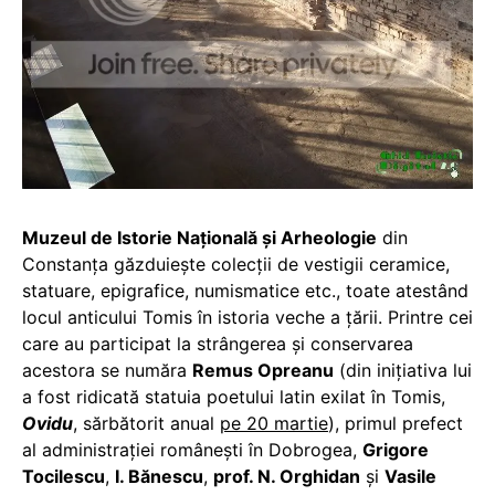
Muzeul de Istorie Naţională şi Arheologie
din
Constanţa găzduiește colecții de vestigii ceramice,
statuare, epigrafice, numismatice etc., toate atestând
locul anticului Tomis în istoria veche a ţării. Printre cei
care au participat la strângerea și conservarea
acestora se număra
Remus Opreanu
(din inițiativa lui
a fost ridicată statuia poetului latin exilat în Tomis,
Ovidu
, sărbătorit anual
pe 20 martie
), primul prefect
al administrației românești în Dobrogea,
Grigore
Tocilescu
,
I. Bănescu
,
prof. N. Orghidan
și
Vasile