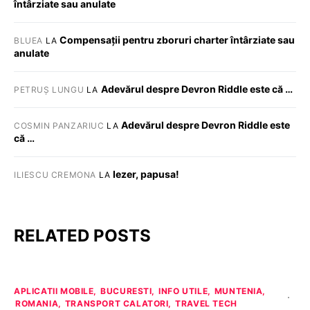
întârziate sau anulate
Compensații pentru zboruri charter întârziate sau
BLUEA
LA
anulate
Adevărul despre Devron Riddle este că …
PETRUȘ LUNGU
LA
Adevărul despre Devron Riddle este
COSMIN PANZARIUC
LA
că …
Iezer, papusa!
ILIESCU CREMONA
LA
RELATED POSTS
APLICATII MOBILE
BUCURESTI
INFO UTILE
MUNTENIA
ROMANIA
TRANSPORT CALATORI
TRAVEL TECH