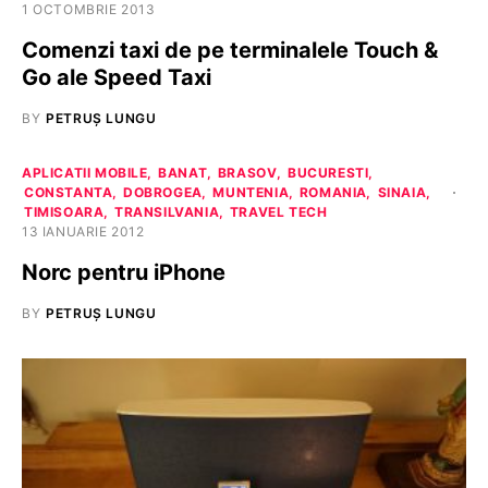
1 OCTOMBRIE 2013
Comenzi taxi de pe terminalele Touch &
Go ale Speed Taxi
BY
PETRUȘ LUNGU
APLICATII MOBILE
BANAT
BRASOV
BUCURESTI
CONSTANTA
DOBROGEA
MUNTENIA
ROMANIA
SINAIA
TIMISOARA
TRANSILVANIA
TRAVEL TECH
13 IANUARIE 2012
Norc pentru iPhone
BY
PETRUȘ LUNGU