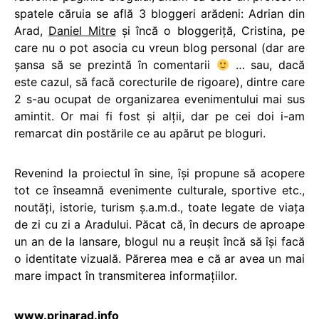
spatele căruia se află 3 bloggeri arădeni: Adrian din
Arad,
Daniel Mitre
şi încă o bloggeriţă, Cristina, pe
care nu o pot asocia cu vreun blog personal (dar are
şansa să se prezintă în comentarii
… sau, dacă
este cazul, să facă corecturile de rigoare), dintre care
2 s-au ocupat de organizarea evenimentului mai sus
amintit. Or mai fi fost şi alţii, dar pe cei doi i-am
remarcat din postările ce au apărut pe bloguri.
Revenind la proiectul în sine, îşi propune să acopere
tot ce înseamnă evenimente culturale, sportive etc.,
noutăţi, istorie, turism ş.a.m.d., toate legate de viaţa
de zi cu zi a Aradului. Păcat că, în decurs de aproape
un an de la lansare, blogul nu a reuşit încă să îşi facă
o identitate vizuală. Părerea mea e că ar avea un mai
mare impact în transmiterea informaţiilor.
www.prinarad.info