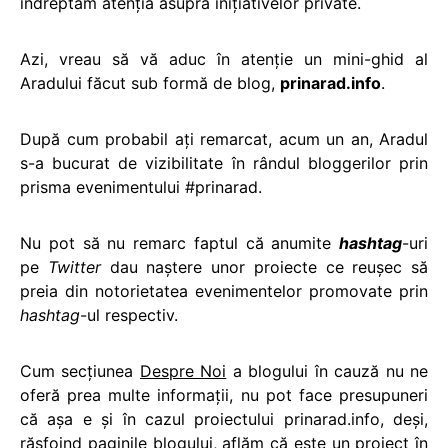
îndreptăm atenţia asupra iniţiativelor private.
Azi, vreau să vă aduc în atenţie un mini-ghid al
Aradului făcut sub formă de blog,
prinarad.info
.
După cum probabil aţi remarcat, acum un an, Aradul
s-a bucurat de vizibilitate în rândul bloggerilor prin
prisma evenimentului #prinarad.
Nu pot să nu remarc faptul că anumite
hashtag
-uri
pe
Twitter
dau naştere unor proiecte ce reuşec să
preia din notorietatea evenimentelor promovate prin
hashtag
-ul respectiv.
Cum secţiunea
Despre Noi
a blogului în cauză nu ne
oferă prea multe informaţii, nu pot face presupuneri
că aşa e şi în cazul proiectului prinarad.info, deşi,
răsfoind paginile blogului, aflăm că este un proiect în