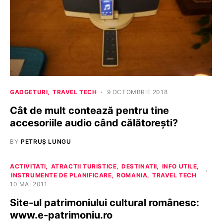
GADGETURI
TRAVEL TECH
9 OCTOMBRIE 2018
Cât de mult contează pentru tine
accesoriile audio când călătorești?
BY
PETRUȘ LUNGU
ACTIVITATI
ATRACTII TURISTICE
DESTINATII
INFO UTILE
INSTRUMENTE DE PLANIFICARE
ROMANIA
TRAVEL TECH
10 MAI 2011
Site-ul patrimoniului cultural românesc:
www.e-patrimoniu.ro