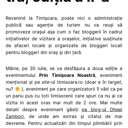
Revenind la Timişoara, poate nici o administraţie
publică sau agenţie de turism nu va reuşi să
promoveze oraşul aşa cum o fac bloggerii în cadrul
iniţiativelor de vizitare a oraşelor, iniţiative susţinute
de afaceri locale şi organizate de bloggeri locali
pentru bloggeri din oraş şi din ţară.
Mâine, pe 30 iulie, se va desfăşura a doua ediţie a
evenimentului
Prin Timişoara Noastră
, eveniment
menţionat şi pe
site
-ul timisoara.ro (doar e în
target
,
nu?
), eveniment pe care organizatorii îl văd ca pe
un pariu pus cu toti timisorenii care spun ca nu ai ce
vizita in acest oras mai mult de 2 ore. Mai multe
detalii despre eveniment găsiţi
pe blog-ul Olteei
Zambori
, de unde am extras şi citatul de mai
devreme. Pentru actualizări din timpul plimbării prin