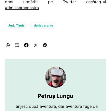
oraş urmăriţi pe Twitter
hashtag
-ul
#timisoaranoastra
.
Jud. Timis
timisoara.ro
Petruș Lungu
Tânjesc după aventură, dar aventura fuge de