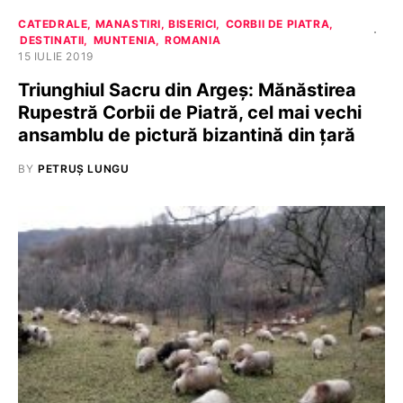
CATEDRALE, MANASTIRI, BISERICI
CORBII DE PIATRA
DESTINATII
MUNTENIA
ROMANIA
15 IULIE 2019
Triunghiul Sacru din Argeș: Mănăstirea
Rupestră Corbii de Piatră, cel mai vechi
ansamblu de pictură bizantină din țară
BY
PETRUȘ LUNGU