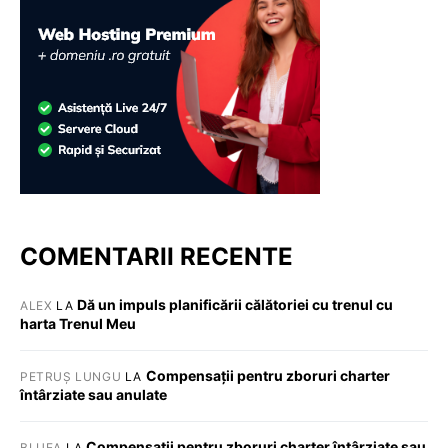
COMENTARII RECENTE
Dă un impuls planificării călătoriei cu trenul cu
ALEX
LA
harta Trenul Meu
Compensații pentru zboruri charter
PETRUȘ LUNGU
LA
întârziate sau anulate
Compensații pentru zboruri charter întârziate sau
BLUEA
LA