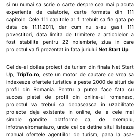
si nu numai sa scrie o carte despre cea mai placuta
experienta de calatorie, carte formata din 111
capitole. Cele 111 capitole ar fi trebuit sa fie gata pe
data de 11.11.2011, dar cum nu s-au gasit 111
povestitori, data limita de trimitere a articolelor a
fost stabilita pentru 22 noiembrie, ziua in care
proiectul va fi prezentat in fata juriului
Net Start Up
.
Cel de-al doilea proiect de turism din finala Net Start
Up,
TripTo.ro
, este un motor de cautare ce vrea sa
indexeaze ofertele turistice a peste 2000 de situri de
profil din Romania. Pentru a putea face fata cu
succes pietei de profil din online-ul romanesc,
proiectul va trebui sa depaseasca in uzabilitate
proiecte deja existente in online, de la cele mai
simple gandite platforme ca, de exemplu,
infotravelromania.ro, unde cel ce detine situl listeaza
manual ofertele agentiilor de turism, pana la asa-