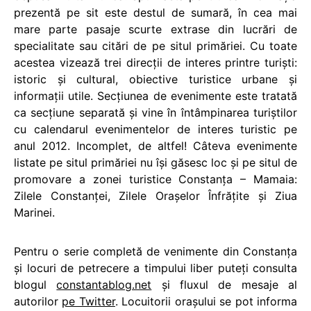
prezentă pe sit este destul de sumară, în cea mai
mare parte pasaje scurte extrase din lucrări de
specialitate sau citări de pe situl primăriei. Cu toate
acestea vizează trei direcţii de interes printre turiști:
istoric şi cultural, obiective turistice urbane și
informaţii utile. Secțiunea de evenimente este tratată
ca secțiune separată și vine în întâmpinarea turiștilor
cu calendarul evenimentelor de interes turistic pe
anul 2012. Incomplet, de altfel! Câteva evenimente
listate pe situl primăriei nu își găsesc loc și pe situl de
promovare a zonei turistice Constanța – Mamaia:
Zilele Constanței, Zilele Orașelor Înfrățite și Ziua
Marinei.
Pentru o serie completă de venimente din Constanța
și locuri de petrecere a timpului liber puteți consulta
blogul
constantablog.net
și fluxul de mesaje al
autorilor
pe Twitter
. Locuitorii orașului se pot informa