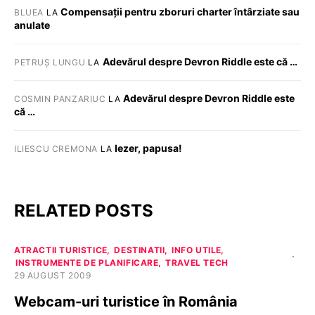
Compensații pentru zboruri charter întârziate sau
BLUEA
LA
anulate
Adevărul despre Devron Riddle este că …
PETRUȘ LUNGU
LA
Adevărul despre Devron Riddle este
COSMIN PANZARIUC
LA
că …
Iezer, papusa!
ILIESCU CREMONA
LA
RELATED POSTS
ATRACTII TURISTICE
DESTINATII
INFO UTILE
INSTRUMENTE DE PLANIFICARE
TRAVEL TECH
29 AUGUST 2009
Webcam-uri turistice în România