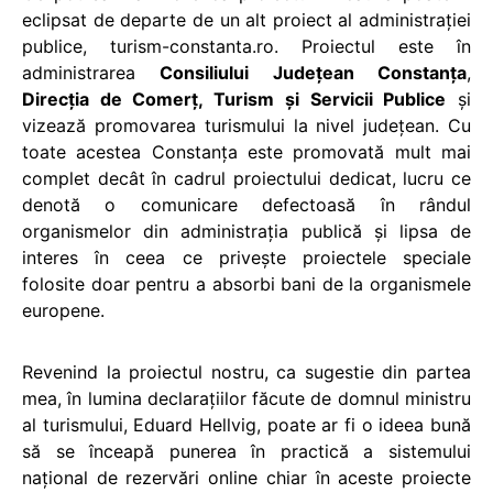
eclipsat de departe de un alt proiect al administrației
publice, turism-constanta.ro. Proiectul este în
administrarea
Consiliului Judeţean Constanţa
,
Direcţia de Comerţ, Turism şi Servicii Publice
şi
vizează promovarea turismului la nivel judeţean. Cu
toate acestea Constanţa este promovată mult mai
complet decât în cadrul proiectului dedicat, lucru ce
denotă o comunicare defectoasă în rândul
organismelor din administraţia publică şi lipsa de
interes în ceea ce priveşte proiectele speciale
folosite doar pentru a absorbi bani de la organismele
europene.
Revenind la proiectul nostru, ca sugestie din partea
mea, în lumina declaraţiilor făcute de domnul ministru
al turismului, Eduard Hellvig, poate ar fi o ideea bună
să se înceapă punerea în practică a sistemului
naţional de rezervări online chiar în aceste proiecte