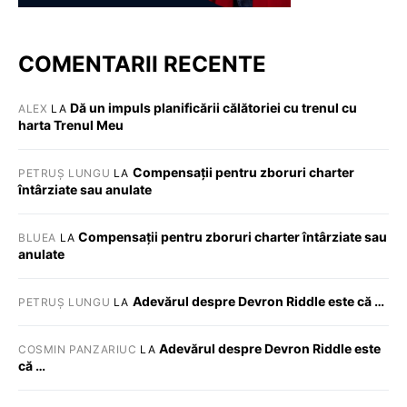
COMENTARII RECENTE
Dă un impuls planificării călătoriei cu trenul cu
ALEX
LA
harta Trenul Meu
Compensații pentru zboruri charter
PETRUȘ LUNGU
LA
întârziate sau anulate
Compensații pentru zboruri charter întârziate sau
BLUEA
LA
anulate
Adevărul despre Devron Riddle este că …
PETRUȘ LUNGU
LA
Adevărul despre Devron Riddle este
COSMIN PANZARIUC
LA
că …