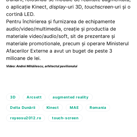
o aplicaţie Kinect,
display
-uri 3D,
touchscreen
-uri şi o
cortină LED.
Pentru închirierea şi furnizarea de echipamente
audio/video/multimedia, creaţie şi productia de
materiale video/audio/soft, sit de prezentare şi
materiale promotionale, precum şi operare Ministerul
Afacerilor Externe a avut un buget de peste 3
milioane de lei.
Video: Andrei Mihăilescu, arhitectul pavilionului
3D
Arcsett
augmented reality
Delta Dunării
Kinect
MAE
Romania
royeosu2012.ro
touch-screen