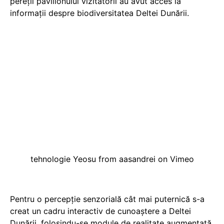
pereţii pavilionului vizitatorii au avut acces la
informaţii despre biodiversitatea Deltei Dunării.
tehnologie Yeosu
from
aasandrei
on
Vimeo
Pentru o percepţie senzorială cât mai puternică s-a
creat un cadru interactiv de cunoaştere a Deltei
Dunării, folosindu-se module de realitate augmentată,