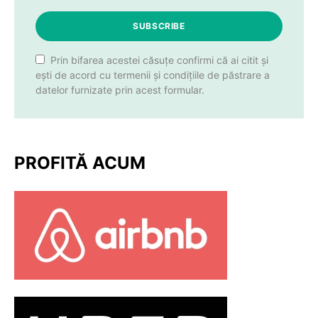
SUBSCRIBE
Prin bifarea acestei căsuțe confirmi că ai citit și
ești de acord cu termenii și condițiile de păstrare a
datelor furnizate prin acest formular.
PROFITĂ ACUM