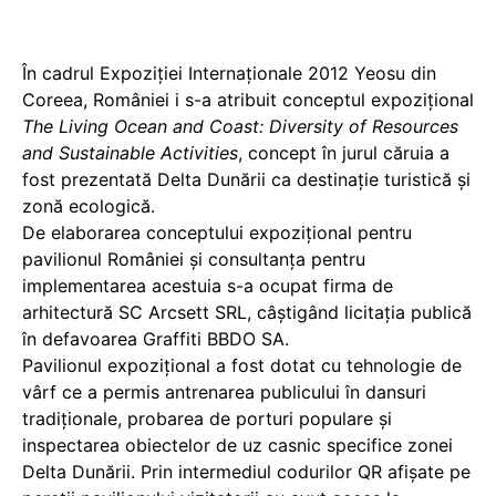
În cadrul Expoziţiei Internaţionale 2012 Yeosu din
Coreea, României i s-a atribuit conceptul expoziţional
The Living Ocean and Coast: Diversity of Resources
and Sustainable Activities
, concept în jurul căruia a
fost prezentată Delta Dunării ca destinaţie turistică şi
zonă ecologică.
De elaborarea conceptului expoziţional pentru
pavilionul României şi consultanţa pentru
implementarea acestuia s-a ocupat firma de
arhitectură SC Arcsett SRL, câştigând licitaţia publică
în defavoarea Graffiti BBDO SA.
Pavilionul expoziţional a fost dotat cu tehnologie de
vârf ce a permis antrenarea publicului în dansuri
tradiţionale, probarea de porturi populare şi
inspectarea obiectelor de uz casnic specifice zonei
Delta Dunării. Prin intermediul codurilor QR afişate pe