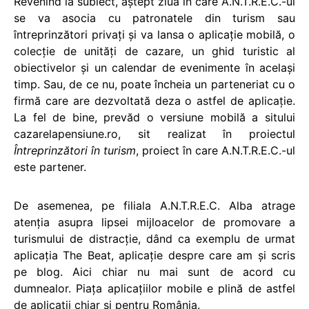
Revenind la subiect, aștept ziua în care A.N.T.R.E.C.-ul
se va asocia cu patronatele din turism sau
întreprinzători privați și va lansa o aplicație mobilă, o
colecție de unități de cazare, un ghid turistic al
obiectivelor și un calendar de evenimente în același
timp. Sau, de ce nu, poate încheia un parteneriat cu o
firmă care are dezvoltată deza o astfel de aplicație.
La fel de bine, prevăd o versiune mobilă a sitului
cazarelapensiune.ro, sit realizat în proiectul
Întreprinzători în turism
, proiect în care A.N.T.R.E.C.-ul
este partener.
De asemenea, pe filiala A.N.T.R.E.C. Alba atrage
atenția asupra lipsei mijloacelor de promovare a
turismului de distracție, dând ca exemplu de urmat
aplicația The Beat, aplicație despre care am și scris
pe blog. Aici chiar nu mai sunt de acord cu
dumnealor. Piața aplicațiilor mobile e plină de astfel
de aplicații chiar și pentru România.