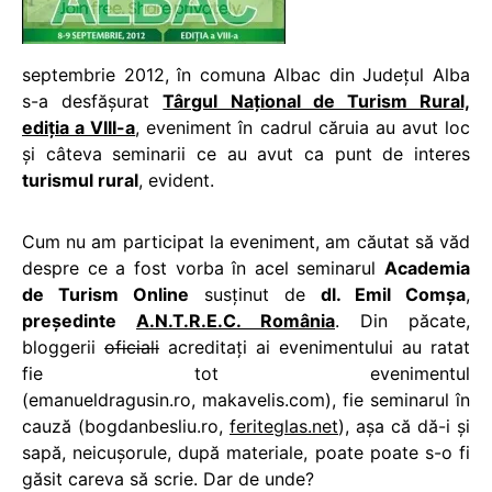
septembrie 2012, în comuna Albac din Județul Alba
s-a desfășurat
Târgul Național de Turism Rural,
ediția a VIII-a
, eveniment în cadrul căruia au avut loc
și câteva seminarii ce au avut ca punt de interes
turismul rural
, evident.
Cum nu am participat la eveniment, am căutat să văd
despre ce a fost vorba în acel seminarul
Academia
de Turism Online
susținut de
dl. Emil Comșa
,
președinte
A.N.T.R.E.C. România
. Din păcate,
bloggerii
oficiali
acreditați ai evenimentului au ratat
fie tot evenimentul
(emanueldragusin.ro, makavelis.com), fie seminarul în
cauză (bogdanbesliu.ro,
feriteglas.net
), așa că dă-i și
sapă, neicușorule, după materiale, poate poate s-o fi
găsit careva să scrie. Dar de unde?