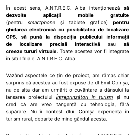
În acest sens, A.N.T.R.E.C. Alba intenționează
să
dezvolte aplicații mobile gratuite
(pentru
smartphone
și tablete grafice)
pentru
ghidarea electronică cu posibilitatea de localizare
GPS
,
să pună la dispoziția publicului informații
de localizare precisă interactivă
sau
să
creeze tururi virtuale
. Toate acestea vor fi integrate
în situl filialei A.N.T.R.E.C. Alba.
Văzând aspectele ce țin de proiect, am rămas chiar
surprins că acestea au fost expuse de dl Emil Comșa,
nu de alta dar am urmărit
o cuvântare
a dânsului la
lansarea proiectului
Întreprinzători în turism
și nu
cred că are vreo tangență cu tehnologia, fără
supărare. Nu îi contest dlui. Comșa experiența în
turism rural, departe de mine gândul acesta.