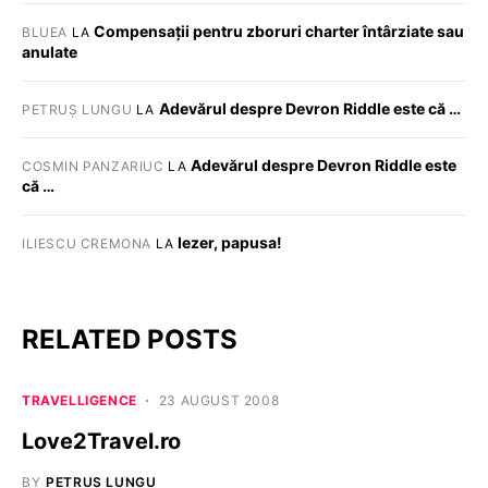
Compensații pentru zboruri charter întârziate sau
BLUEA
LA
anulate
Adevărul despre Devron Riddle este că …
PETRUȘ LUNGU
LA
Adevărul despre Devron Riddle este
COSMIN PANZARIUC
LA
că …
Iezer, papusa!
ILIESCU CREMONA
LA
RELATED POSTS
TRAVELLIGENCE
23 AUGUST 2008
Love2Travel.ro
BY
PETRUȘ LUNGU