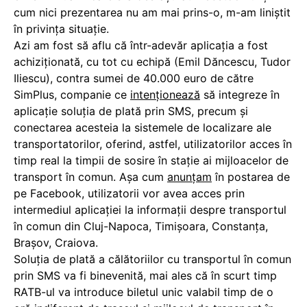
cum nici prezentarea nu am mai prins-o, m-am liniștit
în privința situație.
Azi am fost să aflu că într-adevăr aplicația a fost
achiziționată, cu tot cu echipă (Emil Dăncescu, Tudor
Iliescu), contra sumei de 40.000 euro de către
SimPlus, companie ce
intenționează
să integreze în
aplicație soluția de plată prin SMS, precum și
conectarea acesteia la sistemele de localizare ale
transportatorilor, oferind, astfel, utilizatorilor acces în
timp real la timpii de sosire în stație ai mijloacelor de
transport în comun. Așa cum
anunțam
în postarea de
pe Facebook, utilizatorii vor avea acces prin
intermediul aplicației la informații despre transportul
în comun din Cluj-Napoca, Timișoara, Constanța,
Brașov, Craiova.
Soluția de plată a călătoriilor cu transportul în comun
prin SMS va fi binevenită, mai ales că în scurt timp
RATB-ul va introduce biletul unic valabil timp de o