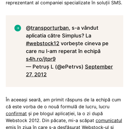
reprezentant al companiei specializate în soluții SMS.
@
transporturban
, s-a vândut
aplicatia către Simplus? La
#webstock12
vorbește cineva pe
care nu l-am reperat în echipă
s4h.ro/jtpr9
— Petruş L (@ePetrvs)
September
27, 2012
În aceeași seară, am primit răspuns de la echipă cum
că este vorba de o nouă formulă de lucru, lucru
confirmat
și pe blogul aplicației, la o zi după
Webstock 2012. Din păcate, mi-a scăpat
comunicatul
emis în ziua în care s-a desfășurat Webstock-ul și