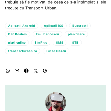
trebuie să fie motivați de ceea ce s-a întâmplat zilele
trecute cu Transport Urban.
Aplicatii Android
Aplicatii iOS
Bucuresti
Dan Boabes
Emil Dancescu
planificare
plati online
SimPlus
SMS
STB
transporturban.ro
Tudor Iliescu