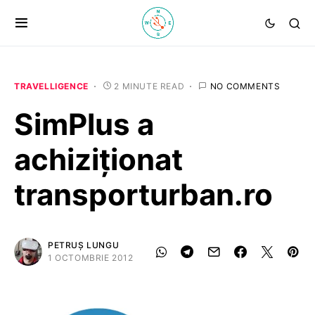
TRAVELLIGENCE
2 MINUTE READ
NO COMMENTS
SimPlus a
achiziționat
transporturban.ro
PETRUȘ LUNGU
1 OCTOMBRIE 2012