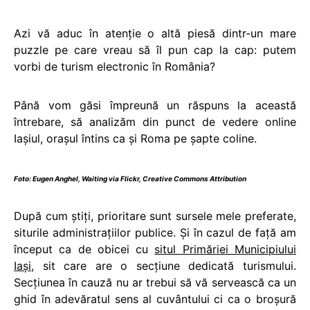
Azi vă aduc în atenție o altă piesă dintr-un mare
puzzle pe care vreau să îl pun cap la cap: putem
vorbi de turism electronic în România?
Până vom găsi împreună un răspuns la această
întrebare, să analizăm din punct de vedere online
Iașiul, orașul întins ca și Roma pe șapte coline.
Foto:
Eugen Anghel
,
Waiting
via Flickr,
Creative Commons Attribution
După cum știți, prioritare sunt sursele mele preferate,
siturile administrațiilor publice. Și în cazul de față am
început ca de obicei cu
situl Primăriei Municipiului
Iași
, sit care are o secțiune dedicată turismului.
Secțiunea în cauză nu ar trebui să vă servească ca un
ghid în adevăratul sens al cuvântului ci ca o broșură