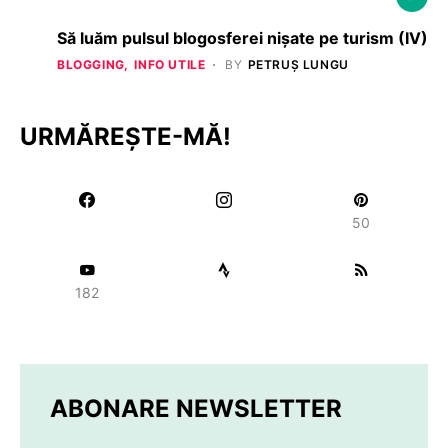
Să luăm pulsul blogosferei nișate pe turism (IV)
BLOGGING
INFO UTILE
BY
PETRUȘ LUNGU
URMĂREȘTE-MĂ!
50
182
ABONARE NEWSLETTER