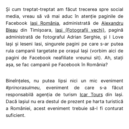
Și cum treptat-treptat am făcut trecerea spre social
media, vreau să vă mai aduc în atenție paginile de
Facebook
Iași România
, administrată de
Alexandru
Bleau
din Timișoara,
Iasi (Fotografii vechi)
, pagină
administrată de fotograful Adrian Serghie, și I Love
Iași și Ieseni Iasi, singurele pagini pe care s-ar putea
rula campanii targetate pe orașul Iași (vorbim aici de
pagini de Facebook neafiliate vreunui sit). Ah, stați
așa, se fac campanii pe Facebook în România?
Bineînțeles, nu putea lipsi nici un mic eveniment
#prinorasulmeu
, eveniment de care s-a făcut
responsabilă agenția de turism
Icar Tours
din Iași.
Dacă Iașiul nu era destul de prezent pe harta turistică
a României, acest eveniment trebuie să-l fi conturat
suficient.