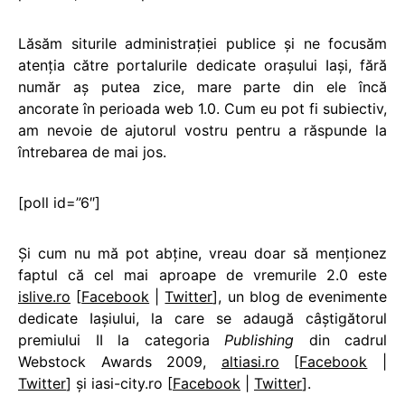
Lăsăm siturile administrației publice și ne focusăm
atenția către portalurile dedicate orașului Iași, fără
număr aș putea zice, mare parte din ele încă
ancorate în perioada web 1.0. Cum eu pot fi subiectiv,
am nevoie de ajutorul vostru pentru a răspunde la
întrebarea de mai jos.
[poll id=”6″]
Și cum nu mă pot abține, vreau doar să menționez
faptul că cel mai aproape de vremurile 2.0 este
islive.ro
[
Facebook
|
Twitter
], un blog de evenimente
dedicate Iașiului, la care se adaugă câștigătorul
premiului II la categoria
Publishing
din cadrul
Webstock Awards 2009,
altiasi.ro
[
Facebook
|
Twitter
] și iasi-city.ro [
Facebook
|
Twitter
].