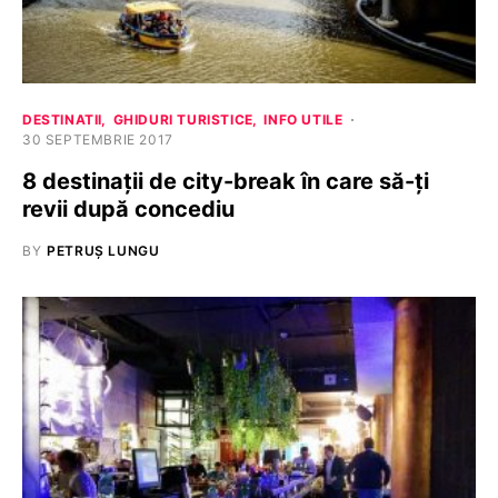
DESTINATII
GHIDURI TURISTICE
INFO UTILE
30 SEPTEMBRIE 2017
8 destinații de city-break în care să-ți
revii după concediu
BY
PETRUȘ LUNGU