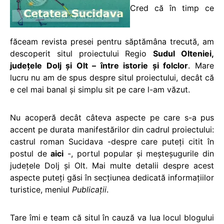
Cred că în timp ce
făceam revista presei pentru săptămâna trecută, am
descoperit situl proiectului Regio
Sudul Olteniei,
județele Dolj și Olt – între istorie și folclor
. Mare
lucru nu am de spus despre situl proiectului, decât că
e cel mai banal și simplu sit pe care l-am văzut.
Nu acoperă decât câteva aspecte pe care s-a pus
accent pe durata manifestărilor din cadrul proiectului:
castrul roman Sucidava -despre care puteți citit în
postul de
aici
-, portul popular și meșteșugurile din
județele Dolj și Olt. Mai multe detalii despre acest
aspecte puteți găsi în secțiunea dedicată informațiilor
turistice, meniul
Publicații
.
Tare îmi e team că situl în cauză va lua locul blogului