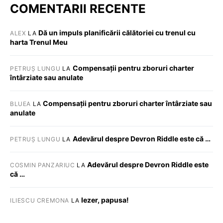
COMENTARII RECENTE
Dă un impuls planificării călătoriei cu trenul cu
ALEX
LA
harta Trenul Meu
Compensații pentru zboruri charter
PETRUȘ LUNGU
LA
întârziate sau anulate
Compensații pentru zboruri charter întârziate sau
BLUEA
LA
anulate
Adevărul despre Devron Riddle este că …
PETRUȘ LUNGU
LA
Adevărul despre Devron Riddle este
COSMIN PANZARIUC
LA
că …
Iezer, papusa!
ILIESCU CREMONA
LA