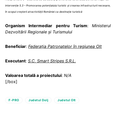
intervenţie 5.3 – Promovarea potenţialului turistic şi crearea infrastructurii necesare,
în scopul creşterii atractivităţii României ca destinaţie turistică
Organism Intermediar pentru Turism
:
Ministerul
Dezvoltării Regionale şi Turismului
Beneficiar
:
Federația Patronatelor în regiunea Olt
Executant
:
S.C. Smart Stripes S.R.L.
Valoarea totală a proiectului
:
N/A
[/box]
F-PRO
Judetul Dolj
Judetul Olt