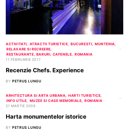
ACTIVITATI
ATRACTII TURISTICE
BUCURESTI
MUNTENIA
RELAXARE SI RECREERE
RESTAURANTE, BARURI, CAFENELE
ROMANIA
11 FEBRUARIE 2017
Recenzie Chefs. Experience
BY
PETRUȘ LUNGU
ARHITECTURA SI ARTA URBANA
HARTI TURISTICE
INFO UTILE
MUZEE SI CASE MEMORIALE
ROMANIA
21 MARTIE 2009
Harta monumentelor istorice
BY
PETRUȘ LUNGU