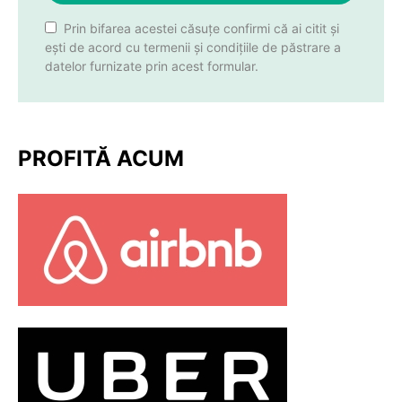
Prin bifarea acestei căsuțe confirmi că ai citit și
ești de acord cu termenii și condițiile de păstrare a
datelor furnizate prin acest formular.
PROFITĂ ACUM