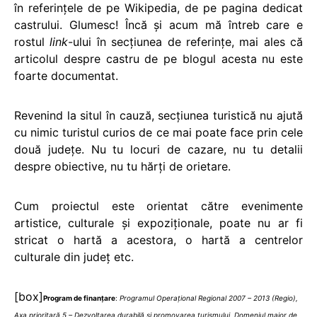
în referințele de pe Wikipedia, de pe pagina dedicat
castrului. Glumesc! Încă și acum mă întreb care e
rostul
link
-ului în secțiunea de referințe, mai ales că
articolul despre castru de pe blogul acesta nu este
foarte documentat.
Revenind la situl în cauză, secțiunea turistică nu ajută
cu nimic turistul curios de ce mai poate face prin cele
două județe. Nu tu locuri de cazare, nu tu detalii
despre obiective, nu tu hărți de orietare.
Cum proiectul este orientat către evenimente
artistice, culturale și expoziționale, poate nu ar fi
stricat o hartă a acestora, o hartă a centrelor
culturale din județ etc.
[box]
Program de finanțare
:
Programul Operaţional Regional 2007 – 2013 (Regio),
Axa prioritară 5 – Dezvoltarea durabilă şi promovarea turismului, Domeniul major de