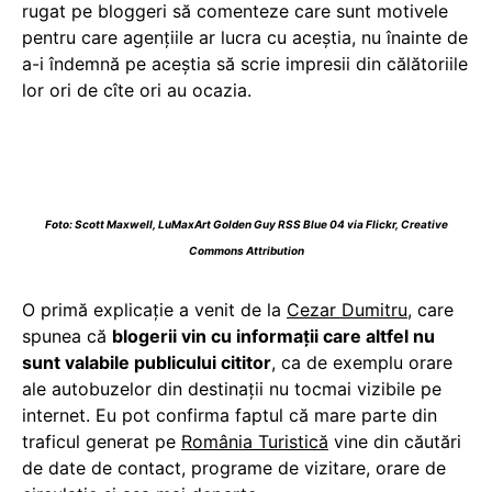
rugat pe bloggeri să comenteze care sunt motivele
pentru care agenţiile ar lucra cu aceştia, nu înainte de
a-i îndemnă pe aceștia să scrie impresii din călătoriile
lor ori de cîte ori au ocazia.
Foto:
Scott Maxwell
,
LuMaxArt Golden Guy RSS Blue 04
via Flickr,
Creative
Commons Attribution
O primă explicație a venit de la
Cezar Dumitru
, care
spunea că
blogerii vin cu informații care altfel nu
sunt valabile publicului cititor
, ca de exemplu orare
ale autobuzelor din destinații nu tocmai vizibile pe
internet. Eu pot confirma faptul că mare parte din
traficul generat pe
România Turistică
vine din căutări
de date de contact, programe de vizitare, orare de