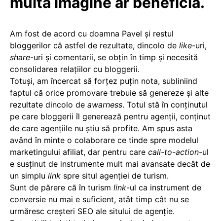
multă imagine ar beneficia.
Am fost de acord cu doamna Pavel și restul
bloggerilor că astfel de rezultate, dincolo de
like
-uri,
share
-uri și comentarii, se obțin în timp și necesită
consolidarea relațiilor cu bloggerii.
Totuși, am încercat să forțez puțin nota, subliniind
faptul că orice promovare trebuie să genereze și alte
rezultate dincolo de
awarness
. Totul stă în conținutul
pe care bloggerii îl generează pentru agenții, conținut
de care agențiile nu știu să profite. Am spus asta
având în minte o colaborare ce tinde spre modelul
marketingului afiliat, dar pentru care
call-to-action
-ul
e susținut de instrumente mult mai avansate decât de
un simplu
link
spre situl agenției de turism.
Sunt de părere că în turism
link
-ul ca instrument de
conversie nu mai e suficient, atât timp cât nu se
urmăresc creșteri SEO ale sitului de agenție.