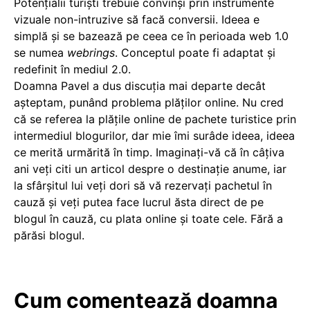
Potențialii turiști trebuie convinși prin instrumente
vizuale non-intruzive să facă conversii. Ideea e
simplă și se bazează pe ceea ce în perioada web 1.0
se numea
webrings
. Conceptul poate fi adaptat și
redefinit în mediul 2.0.
Doamna Pavel a dus discuția mai departe decât
așteptam, punând problema plăților online. Nu cred
că se referea la plățile online de pachete turistice prin
intermediul blogurilor, dar mie îmi surâde ideea, ideea
ce merită urmărită în timp. Imaginați-vă că în câțiva
ani veți citi un articol despre o destinație anume, iar
la sfârșitul lui veți dori să vă rezervați pachetul în
cauză și veți putea face lucrul ăsta direct de pe
blogul în cauză, cu plata online și toate cele. Fără a
părăsi blogul.
Cum comentează doamna