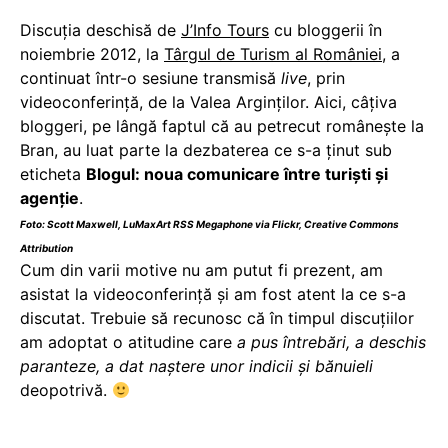
Discuţia deschisă de
J’Info Tours
cu bloggerii în
noiembrie 2012, la
Târgul de Turism al României
, a
continuat într-o sesiune transmisă
live
, prin
videoconferinţă, de la Valea Arginţilor. Aici, câțiva
bloggeri, pe lângă faptul că au petrecut româneşte la
Bran, au luat parte la dezbaterea ce s-a ţinut sub
eticheta
Blogul: noua comunicare între turişti şi
agenţie
.
Foto:
Scott Maxwell
,
LuMaxArt RSS Megaphone
via Flickr,
Creative Commons
Attribution
Cum din varii motive nu am putut fi prezent, am
asistat la videoconferinţă şi am fost atent la ce s-a
discutat. Trebuie să recunosc că în timpul discuţiilor
am adoptat o atitudine care
a pus întrebări, a deschis
paranteze, a dat naştere unor indicii şi bănuieli
deopotrivă.