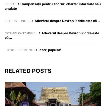
Compensații pentru zboruri charter întârziate sau
BLUEA
LA
anulate
Adevărul despre Devron Riddle este că …
PETRUȘ LUNGU
LA
Adevărul despre Devron Riddle este
COSMIN PANZARIUC
LA
că …
Iezer, papusa!
ILIESCU CREMONA
LA
RELATED POSTS