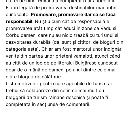
La fel de bine, Roxana a completat o altă idee a lui
Florin legată de promovarea destinațiilor mai puțin
cunoscute.
Promovare, promovare dar să se facă
responsabil
. Nu știu cum cât de responsabilă e
promovarea atât timp cât aduci în zone ca Vadu și
Corbu oameni care nu au nicio treabă cu turismul și
dezvoltarea durabilă (da, sunt și cititori de bloguri din
categoria asta). Chiar am fost martorul unor indignări
venite din partea unor prieteni vamaioți, atunci când
au citit de un loc de pe litoralul Bulgăresc cunoscut
doar de o mână de oameni pe unul dintre cele mai
citite bloguri de călătorie.
Lista motivelor pentru care agențiile de turism ar
trebui să colaboreze din ce în ce mai mult cu
bloggerii de turism rămâne deschisă și poate fi
completată în secțiunea de comentarii.