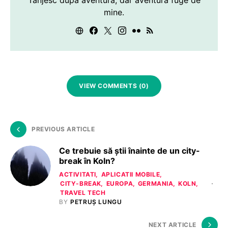
Tânjesc după aventură, dar aventura fuge de
mine.
VIEW COMMENTS (0)
PREVIOUS ARTICLE
Ce trebuie să știi înainte de un city-
break în Koln?
ACTIVITATI
APLICATII MOBILE
CITY-BREAK
EUROPA
GERMANIA
KOLN
TRAVEL TECH
BY
PETRUȘ LUNGU
NEXT ARTICLE