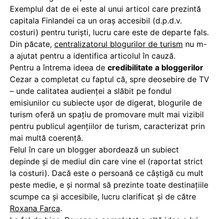
Exemplul dat de ei este al unui articol care prezintă
capitala Finlandei ca un oraș accesibil (d.p.d.v.
costuri) pentru turiști, lucru care este de departe fals.
Din păcate,
centralizatorul blogurilor de turism
nu m-
a ajutat pentru a identifica articolul în cauză.
Pentru a întrema ideea de
credibilitate a bloggerilor
Cezar a completat cu faptul că, spre deosebire de TV
– unde calitatea audienței a slăbit pe fondul
emisiunilor cu subiecte ușor de digerat, blogurile de
turism oferă un spațiu de promovare mult mai vizibil
pentru publicul agențiilor de turism, caracterizat prin
mai multă coerență.
Felul în care un blogger abordează un subiect
depinde și de mediul din care vine el (raportat strict
la costuri). Dacă este o persoană ce câștigă cu mult
peste medie, e și normal să prezinte toate destinațiile
scumpe ca și accesibile, lucru clarificat și de către
Roxana Farca
.