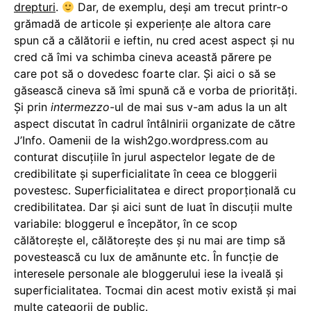
drepturi
.
Dar, de exemplu, deși am trecut printr-o
grămadă de articole și experiențe ale altora care
spun că a călătorii e ieftin, nu cred acest aspect și nu
cred că îmi va schimba cineva această părere pe
care pot să o dovedesc foarte clar. Și aici o să se
găsească cineva să îmi spună că e vorba de priorități.
Și prin
intermezzo
-ul de mai sus v-am adus la un alt
aspect discutat în cadrul întâlnirii organizate de către
J’Info. Oamenii de la wish2go.wordpress.com au
conturat discuțiile în jurul aspectelor legate de de
credibilitate și superficialitate în ceea ce bloggerii
povestesc. Superficialitatea e direct proporțională cu
credibilitatea. Dar și aici sunt de luat în discuții multe
variabile: bloggerul e începător, în ce scop
călătorește el, călătorește des și nu mai are timp să
povestească cu lux de amănunte etc. În funcție de
interesele personale ale bloggerului iese la iveală și
superficialitatea. Tocmai din acest motiv există și mai
multe categorii de public.