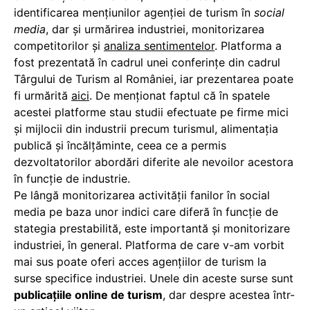
identificarea mențiunilor agenției de turism în
social
media
, dar și urmărirea industriei, monitorizarea
competitorilor și
analiza sentimentelor
. Platforma a
fost prezentată în cadrul unei conferințe din cadrul
Târgului de Turism al României, iar prezentarea poate
fi urmărită
aici
. De menționat faptul că în spatele
acestei platforme stau studii efectuate pe firme mici
și mijlocii din industrii precum turismul, alimentația
publică și încălțăminte, ceea ce a permis
dezvoltatorilor abordări diferite ale nevoilor acestora
în funcție de industrie.
Pe lângă monitorizarea activității fanilor în social
media pe baza unor indici care diferă în funcție de
stategia prestabilită, este importantă și monitorizare
industriei, în general. Platforma de care v-am vorbit
mai sus poate oferi acces agențiilor de turism la
surse specifice industriei. Unele din aceste surse sunt
publicațiile online de turism
, dar despre acestea într-