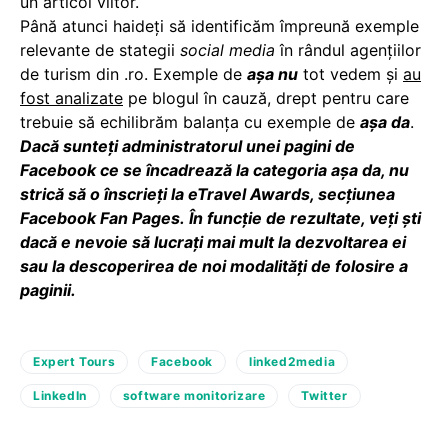
un articol viitor.
Până atunci haideți să identificăm împreună exemple
relevante de stategii
social media
în rândul agențiilor
de turism din .ro. Exemple de
așa nu
tot vedem și
au
fost analizate
pe blogul în cauză, drept pentru care
trebuie să echilibrăm balanța cu exemple de
așa da
.
Dacă sunteți administratorul unei pagini de
Facebook ce se încadrează la categoria așa da, nu
strică să o înscrieți la eTravel Awards, secțiunea
Facebook Fan Pages. În funcție de rezultate, veți ști
dacă e nevoie să lucrați mai mult la dezvoltarea ei
sau la descoperirea de noi modalități de folosire a
paginii.
Expert Tours
Facebook
linked2media
LinkedIn
software monitorizare
Twitter