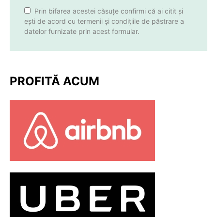
Prin bifarea acestei căsuțe confirmi că ai citit și
ești de acord cu termenii și condițiile de păstrare a
datelor furnizate prin acest formular.
PROFITĂ ACUM