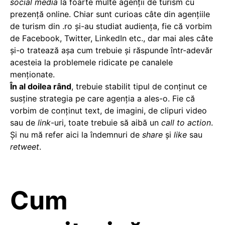
social media
la foarte multe agenţii de turism cu
prezenţă online. Chiar sunt curioas câte din agențiile
de turism din .ro și-au studiat audiența, fie că vorbim
de Facebook, Twitter, LinkedIn etc., dar mai ales câte
și-o tratează așa cum trebuie și răspunde într-adevăr
acesteia la problemele ridicate pe canalele
menționate.
În al doilea rând
, trebuie stabilit tipul de conţinut ce
susţine strategia pe care agenţia a ales-o. Fie că
vorbim de conţinut text, de imagini, de clipuri video
sau de
link
-uri, toate trebuie să aibă un
call to action
.
Și nu mă refer aici la îndemnuri de
share
și
like
sau
retweet
.
Cum