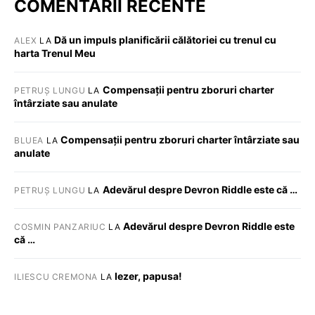
COMENTARII RECENTE
Dă un impuls planificării călătoriei cu trenul cu
ALEX
LA
harta Trenul Meu
Compensații pentru zboruri charter
PETRUȘ LUNGU
LA
întârziate sau anulate
Compensații pentru zboruri charter întârziate sau
BLUEA
LA
anulate
Adevărul despre Devron Riddle este că …
PETRUȘ LUNGU
LA
Adevărul despre Devron Riddle este
COSMIN PANZARIUC
LA
că …
Iezer, papusa!
ILIESCU CREMONA
LA