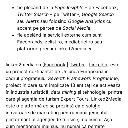
fie plecând de la
Page Insights
– pe Facebook,
Twitter Search
– pe Twitter -,
Google Search
sau
Alerts
sau folosind
Google Analytics
cu
accent pe partea de
Social Media
,
fie apelând la servicii externe cum sunt
Facebrands
,
zelist.ro
, mediabrief.ro sau
platforme precum linked2media.eu.
linked2media.eu [
Facebook
|
Twitter
|
LinkedIn
] este
un proiect co-finanţat de Uniunea Europeană în
cadrul programului
Seventh Framework Programme
,
proiect în care sunt implicate 13 entităţi ce activează
în industria turistică,
data mining
şi tehnologie, printre
care şi agenţia de turism Expert Tours. Linked2Media
este o platformă ce se prezintă ca o soluţie
inovatoare de marketing pentru managementul
performant al agenţiei de turism şi nu numai. Așa
cum menționam mai sus, nu numai că permite