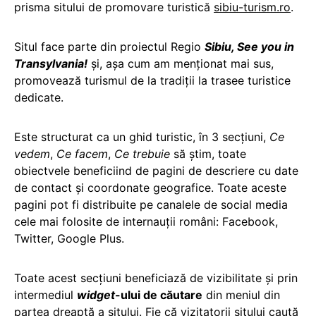
prisma sitului de promovare turistică
sibiu-turism.ro
.
Situl face parte din proiectul Regio
Sibiu, See you in
Transylvania!
şi, aşa cum am menţionat mai sus,
promovează turismul de la tradiţii la trasee turistice
dedicate.
Este structurat ca un ghid turistic, în 3 secțiuni,
Ce
vedem
,
Ce facem
,
Ce trebuie
să știm, toate
obiectvele beneficiind de pagini de descriere cu date
de contact şi coordonate geografice. Toate aceste
pagini pot fi distribuite pe canalele de social media
cele mai folosite de internauții români: Facebook,
Twitter, Google Plus.
Toate acest secțiuni beneficiază de vizibilitate și prin
intermediul
widget
-ului de căutare
din meniul din
partea dreaptă a sitului. Fie că vizitatorii sitului caută