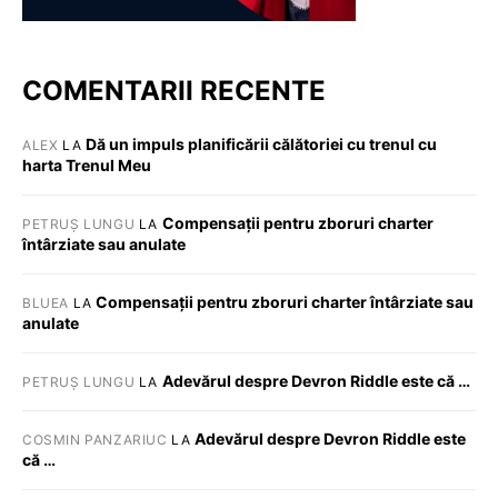
COMENTARII RECENTE
Dă un impuls planificării călătoriei cu trenul cu
ALEX
LA
harta Trenul Meu
Compensații pentru zboruri charter
PETRUȘ LUNGU
LA
întârziate sau anulate
Compensații pentru zboruri charter întârziate sau
BLUEA
LA
anulate
Adevărul despre Devron Riddle este că …
PETRUȘ LUNGU
LA
Adevărul despre Devron Riddle este
COSMIN PANZARIUC
LA
că …