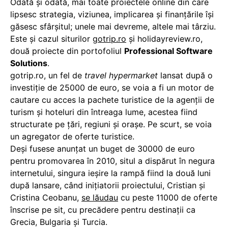
Odată şi odată, mai toate proiectele online din care
lipsesc strategia, viziunea, implicarea şi finanţările îşi
găsesc sfârşitul; unele mai devreme, altele mai târziu.
Este şi cazul siturilor
gotrip.ro
şi holidayreview.ro,
două proiecte din portofoliul
Professional Software
Solutions
.
gotrip.ro, un fel de
travel hypermarket
lansat după o
investiţie de 25000 de euro, se voia a fi un motor de
cautare cu acces la pachete turistice de la agenţii de
turism şi hoteluri din întreaga lume, acestea fiind
structurate pe ţări, regiuni şi oraşe. Pe scurt, se voia
un agregator de oferte turistice.
Deşi fusese anunţat un buget de 30000 de euro
pentru promovarea în 2010, situl a dispărut în negura
internetului, singura ieşire la rampă fiind la două luni
după lansare, când iniţiatorii proiectului, Cristian şi
Cristina Ceobanu,
se lăudau
cu peste 11000 de oferte
înscrise pe sit, cu precădere pentru destinaţii ca
Grecia, Bulgaria şi Turcia.