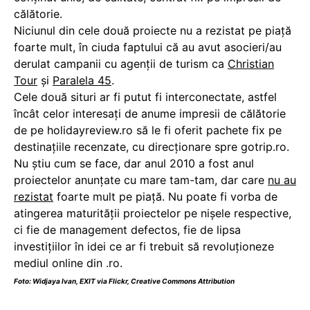
călătorie.
Niciunul din cele două proiecte nu a rezistat pe piaţă
foarte mult, în ciuda faptului că au avut asocieri/au
derulat campanii cu agenţii de turism ca
Christian
Tour
şi
Paralela 45
.
Cele două situri ar fi putut fi interconectate, astfel
încât celor interesaţi de anume impresii de călătorie
de pe holidayreview.ro să le fi oferit pachete fix pe
destinaţiile recenzate, cu direcţionare spre gotrip.ro.
Nu ştiu cum se face, dar anul 2010 a fost anul
proiectelor anunţate cu mare tam-tam, dar care
nu au
rezistat
foarte mult pe piaţă. Nu poate fi vorba de
atingerea maturității proiectelor pe nișele respective,
ci fie de management defectos, fie de lipsa
investițiilor în idei ce ar fi trebuit să revoluționeze
mediul online din .ro.
Foto:
Widjaya Ivan
,
EXIT
via Flickr,
Creative Commons Attribution