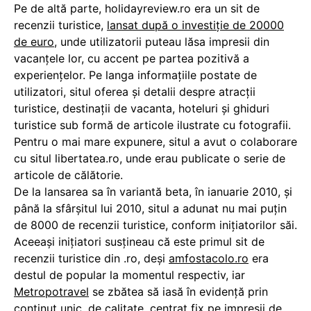
Pe de altă parte, holidayreview.ro era un sit de
recenzii turistice,
lansat după o investiție de 20000
de euro
, unde utilizatorii puteau lăsa impresii din
vacanţele lor, cu accent pe partea pozitivă a
experiențelor. Pe langa informaţiile postate de
utilizatori, situl oferea şi detalii despre atracţii
turistice, destinaţii de vacanta, hoteluri şi ghiduri
turistice sub formă de articole ilustrate cu fotografii.
Pentru o mai mare expunere, situl a avut o colaborare
cu situl libertatea.ro, unde erau publicate o serie de
articole de călătorie.
De la lansarea sa în variantă beta, în ianuarie 2010, şi
până la sfârșitul lui 2010, situl a adunat nu mai puţin
de 8000 de recenzii turistice, conform iniţiatorilor săi.
Aceeaşi iniţiatori susţineau că este primul sit de
recenzii turistice din .ro, deşi
amfostacolo.ro
era
destul de popular la momentul respectiv, iar
Metropotravel
se zbătea să iasă în evidență prin
conținut unic, de calitate, centrat fix pe impresii de