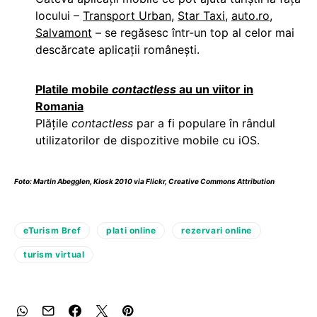
locului –
Transport Urban
,
Star Taxi
,
auto.ro
,
Salvamont
– se regăsesc într-un top al celor mai
descărcate aplicaţii româneşti.
Platile mobile
contactless
au un viitor in
Romania
Plăţile
contactless
par a fi populare în rândul
utilizatorilor de dispozitive mobile cu iOS.
Foto:
Martin Abegglen
,
Kiosk
2010 via Flickr,
Creative Commons Attribution
eTurism Bref
plati online
rezervari online
turism virtual