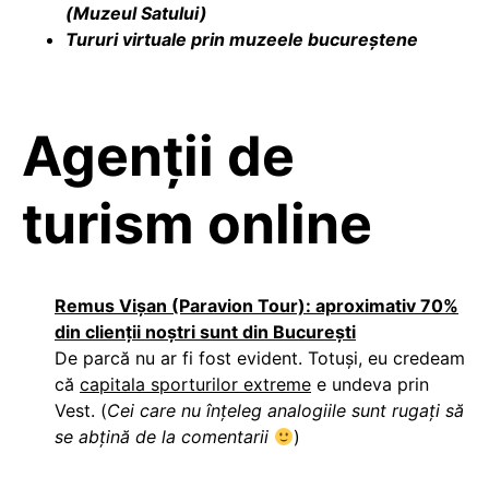
(Muzeul Satului)
Tururi virtuale prin muzeele bucureştene
Agenții de
turism online
Remus Vişan (Paravion Tour): aproximativ 70%
din clienţii noştri sunt din Bucureşti
De parcă nu ar fi fost evident. Totuşi, eu credeam
că
capitala sporturilor extreme
e undeva prin
Vest. (
Cei care nu înţeleg analogiile sunt rugaţi să
se abţină de la comentarii
)