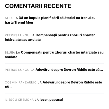
COMENTARII RECENTE
Dă un impuls planificării călătoriei cu trenul cu
ALEX
LA
harta Trenul Meu
Compensații pentru zboruri charter
PETRUȘ LUNGU
LA
întârziate sau anulate
Compensații pentru zboruri charter întârziate sau
BLUEA
LA
anulate
Adevărul despre Devron Riddle este că …
PETRUȘ LUNGU
LA
Adevărul despre Devron Riddle este
COSMIN PANZARIUC
LA
că …
Iezer, papusa!
ILIESCU CREMONA
LA