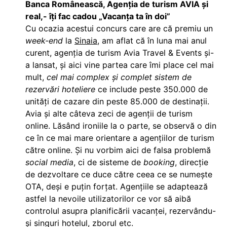
Banca Românească, Agenţia de turism AVIA şi
real,- îţi fac cadou „Vacanţa ta în doi”
Cu ocazia acestui concurs care are că premiu un
week-end
la
Sinaia
, am aflat că în luna mai anul
curent, agenţia de turism Avia Travel & Events şi-
a lansat, şi aici vine partea care îmi place cel mai
mult,
cel mai complex și complet sistem de
rezervări hoteliere
ce include peste 350.000 de
unităţi de cazare din peste 85.000 de destinaţii.
Avia şi alte câteva zeci de agenţii de turism
online. Lăsând ironiile la o parte, se observă o din
ce în ce mai mare orientare a agenţiilor de turism
către online. Şi nu vorbim aici de falsa problemă
social media
, ci de sisteme de
booking
, direcţie
de dezvoltare ce duce către ceea ce se numeşte
OTA, deşi e puţin forţat. Agenţiile se adaptează
astfel la nevoile utilizatorilor ce vor să aibă
controlul asupra planificării vacanţei, rezervându-
şi singuri hotelul, zborul etc.