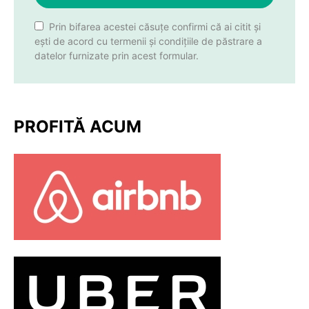
Prin bifarea acestei căsuțe confirmi că ai citit și
ești de acord cu termenii și condițiile de păstrare a
datelor furnizate prin acest formular.
PROFITĂ ACUM