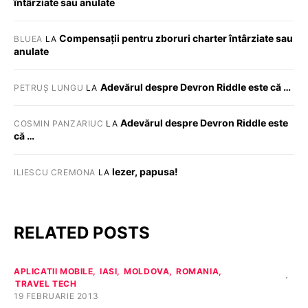
întârziate sau anulate
Compensații pentru zboruri charter întârziate sau
BLUEA
LA
anulate
Adevărul despre Devron Riddle este că …
PETRUȘ LUNGU
LA
Adevărul despre Devron Riddle este
COSMIN PANZARIUC
LA
că …
Iezer, papusa!
ILIESCU CREMONA
LA
RELATED POSTS
APLICATII MOBILE
IASI
MOLDOVA
ROMANIA
TRAVEL TECH
19 FEBRUARIE 2013