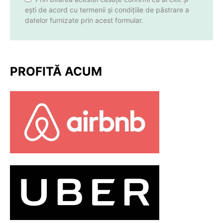
ești de acord cu termenii și condițiile de păstrare a
datelor furnizate prin acest formular.
PROFITĂ ACUM