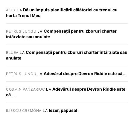
Dă un impuls planificării călătoriei cu trenul cu
ALEX
LA
harta Trenul Meu
Compensații pentru zboruri charter
PETRUȘ LUNGU
LA
întârziate sau anulate
Compensații pentru zboruri charter întârziate sau
BLUEA
LA
anulate
Adevărul despre Devron Riddle este că …
PETRUȘ LUNGU
LA
Adevărul despre Devron Riddle este
COSMIN PANZARIUC
LA
că …
Iezer, papusa!
ILIESCU CREMONA
LA