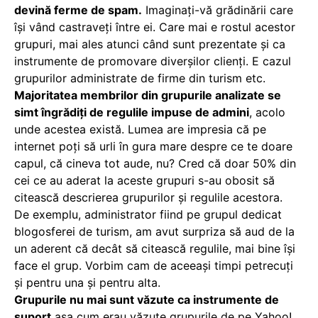
devină ferme de spam.
Imaginați-vă grădinării care
își vând castraveți între ei. Care mai e rostul acestor
grupuri, mai ales atunci când sunt prezentate și ca
instrumente de promovare diverșilor clienți. E cazul
grupurilor administrate de firme din turism etc.
Majoritatea membrilor din grupurile analizate se
simt îngrădiți de regulile impuse de admini
, acolo
unde acestea există. Lumea are impresia că pe
internet poți să urli în gura mare despre ce te doare
capul, că cineva tot aude, nu? Cred că doar 50% din
cei ce au aderat la aceste grupuri s-au obosit să
citească descrierea grupurilor și regulile acestora.
De exemplu, administrator fiind pe grupul dedicat
blogosferei de turism, am avut surpriza să aud de la
un aderent că decât să citească regulile, mai bine își
face el grup. Vorbim cam de aceeași timpi petrecuți
și pentru una și pentru alta.
Grupurile nu mai sunt văzute ca instrumente de
suport
așa cum erau văzute grupurile de pe Yahoo!,