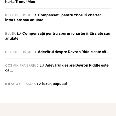
harta Trenul Meu
Compensații pentru zboruri charter
PETRUȘ LUNGU
LA
întârziate sau anulate
Compensații pentru zboruri charter întârziate sau
BLUEA
LA
anulate
Adevărul despre Devron Riddle este că …
PETRUȘ LUNGU
LA
Adevărul despre Devron Riddle este
COSMIN PANZARIUC
LA
că …
Iezer, papusa!
ILIESCU CREMONA
LA