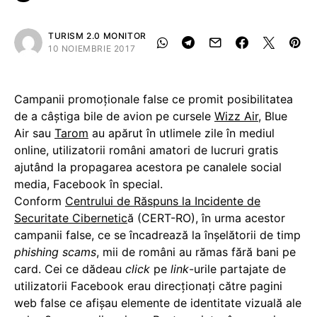
TURISM 2.0 MONITOR
10 NOIEMBRIE 2017
Campanii promoționale false ce promit posibilitatea
de a câștiga bile de avion pe cursele
Wizz Air
, Blue
Air sau
Tarom
au apărut în utlimele zile în mediul
online, utilizatorii români amatori de lucruri gratis
ajutând la propagarea acestora pe canalele social
media, Facebook în special.
Conform
Centrului de Răspuns la Incidente de
Securitate Cibernetic
ă (CERT-RO), în urma acestor
campanii false, ce se încadrează la înșelătorii de timp
phishing scams
, mii de români au rămas fără bani pe
card. Cei ce dădeau
click
pe
link
-urile partajate de
utilizatorii Facebook erau direcționați către pagini
web false ce afișau elemente de identitate vizuală ale