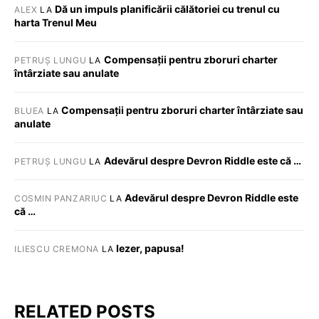
Dă un impuls planificării călătoriei cu trenul cu
ALEX
LA
harta Trenul Meu
Compensații pentru zboruri charter
PETRUȘ LUNGU
LA
întârziate sau anulate
Compensații pentru zboruri charter întârziate sau
BLUEA
LA
anulate
Adevărul despre Devron Riddle este că …
PETRUȘ LUNGU
LA
Adevărul despre Devron Riddle este
COSMIN PANZARIUC
LA
că …
Iezer, papusa!
ILIESCU CREMONA
LA
RELATED POSTS