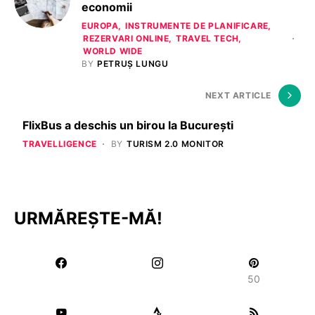
economii
EUROPA
INSTRUMENTE DE PLANIFICARE
REZERVARI ONLINE
TRAVEL TECH
WORLD WIDE
BY
PETRUȘ LUNGU
NEXT ARTICLE
FlixBus a deschis un birou la București
TRAVELLIGENCE
BY
TURISM 2.0 MONITOR
URMĂREȘTE-MĂ!
50