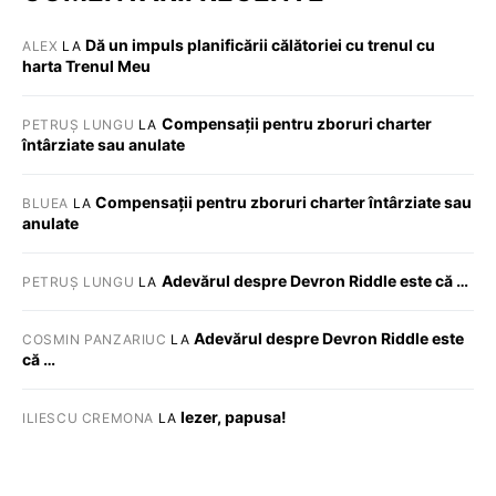
Dă un impuls planificării călătoriei cu trenul cu
ALEX
LA
harta Trenul Meu
Compensații pentru zboruri charter
PETRUȘ LUNGU
LA
întârziate sau anulate
Compensații pentru zboruri charter întârziate sau
BLUEA
LA
anulate
Adevărul despre Devron Riddle este că …
PETRUȘ LUNGU
LA
Adevărul despre Devron Riddle este
COSMIN PANZARIUC
LA
că …
Iezer, papusa!
ILIESCU CREMONA
LA