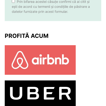
Prin bifarea acestei căsuțe confirmi că ai citit și
ești de acord cu termenii și condițiile de păstrare a
datelor furnizate prin acest formular.
PROFITĂ ACUM