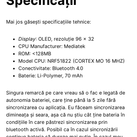
Specificații
Mai jos găsești specificațiile tehnice:
Display
: OLED, rezoluție 96 x 32
CPU Manufacturer: Mediatek
ROM: <128MB
Model CPU: NRF51822 (CORTEX MO 16 MHZ)
Conectivitate: Bluetooth 4.0
Baterie: Li-Polymer, 70 mAh
Singura remarcă pe care vreau să o fac e legată de
autonomia bateriei, care ține până la 5 zile fără
sincronizarea cu aplicația. Eu făceam sincronizarea
dimineața și seara, așa că nu știu cât ține bateria în
condițiile în care păstrezi sincronizarea prin
bluetooth activă. Posibil ca în cazul sincronizării
continue bateria să dureze mai puțin. În cazul meu,