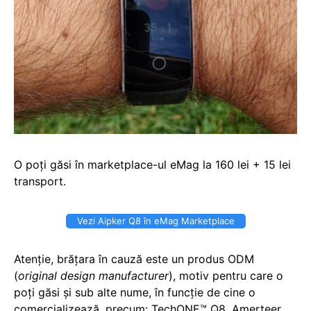
O poți găsi în marketplace-ul eMag la 160 lei + 15 lei
transport.
Vezi Aipker Q8 în eMag Marketplace
Atenție, brățara în cauză este un produs ODM
(
original design manufacturer
), motiv pentru care o
poți găsi și sub alte nume, în funcție de cine o
comercializează, precum: TechONE™ Q8, Amerteer