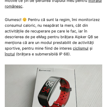
motive ce țin de șlefuirea trupului meu pentru
litoralul
românesc
.
Glumesc!
Pentru că sunt la regim, îmi monitorizez
consumul caloric, nu neapărat la mers, cât din
activitățile de recuperare pe care le fac, iar în
descrierea de pe eMag pentru brățara Aipker Q8 se
menționa că are un modul prestabilit de activități
sportive, pentru mine fiind de interes
ciclismul
și
înotul
(brățara e submersibilă IP 68).