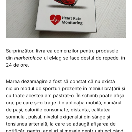
Surprinzător, livrarea comenzilor pentru produsele
din
marketplace
-ul eMag se face destul de repede, în
24 de ore.
Marea dezamăgire a fost să constat că nu există
niciun modul de sporturi prezente în meniul brățării și
cu toate acestea am păstrat-o. În schimb poate afișa
ora, pe care și-o trage din aplicația mobilă, numărul
de pași, caloriile consumate,
distanța
, calitatea
somnului, pulsul, nivelul oxigenului din sânge și
tensiunea arterială, la care se adaugă afișarea de
notificări pentru apeluri și mesaje pentru atunci când