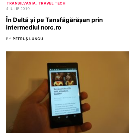
TRANSILVANIA
TRAVEL TECH
4 IULIE 2010
În Deltă şi pe Tansfăgărăşan prin
intermediul norc.ro
BY
PETRUȘ LUNGU