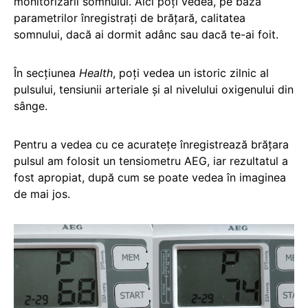
monitorizării somnului. Aici poți vedea, pe baza
parametrilor înregistrați de brățară, calitatea
somnului, dacă ai dormit adânc sau dacă te-ai foit.
În secțiunea
Health
, poți vedea un istoric zilnic al
pulsului, tensiunii arteriale și al nivelului oxigenului din
sânge.
Pentru a vedea cu ce acuratețe înregistrează brățara
pulsul am folosit un tensiometru AEG, iar rezultatul a
fost apropiat, după cum se poate vedea în imaginea
de mai jos.