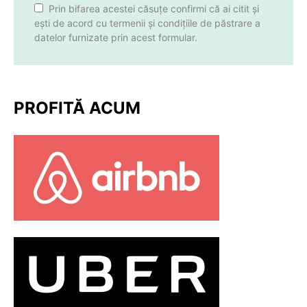
Prin bifarea acestei căsuțe confirmi că ai citit și
ești de acord cu termenii și condițiile de păstrare a
datelor furnizate prin acest formular.
PROFITĂ ACUM