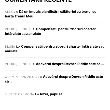
Dă un impuls planificării călătoriei cu trenul cu
ALEX
LA
harta Trenul Meu
Compensații pentru zboruri charter
PETRUȘ LUNGU
LA
întârziate sau anulate
Compensații pentru zboruri charter întârziate sau
BLUEA
LA
anulate
Adevărul despre Devron Riddle este că …
PETRUȘ LUNGU
LA
Adevărul despre Devron Riddle este
COSMIN PANZARIUC
LA
că …
Iezer, papusa!
ILIESCU CREMONA
LA