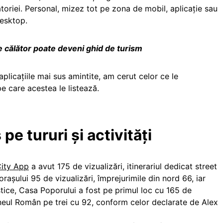
ălătoriei. Personal, mizez tot pe zona de mobil, aplicație sau
desktop.
ce călător poate deveni ghid de turism
aplicațiile mai sus amintite, am cerut celor ce le
pe care acestea le listează.
pe tururi și activități
City App
a avut 175 de vizualizări, itinerariul dedicat street
l orașului 95 de vizualizări, împrejurimile din nord 66, iar
uristice, Casa Poporului a fost pe primul loc cu 165 de
eneul Român pe trei cu 92, conform celor declarate de Alex