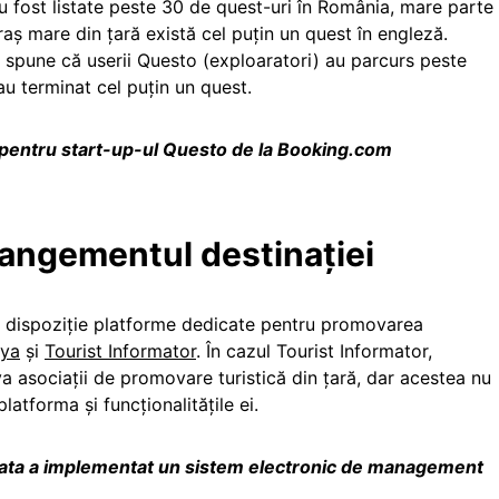
 fost listate peste 30 de quest-uri în România, mare parte
oraș mare din țară există cel puțin un quest în engleză.
, spune că userii Questo (exploaratori) au parcurs peste
u terminat cel puțin un quest.
pentru start-up-ul Questo de la Booking.com
angementul destinației
 la dispoziție platforme dedicate pentru promovarea
tya
și
Tourist Informator
. În cazul Tourist Informator,
 asociații de promovare turistică din țară, dar acestea nu
atforma și funcționalitățile ei.
ata a implementat un sistem electronic de management