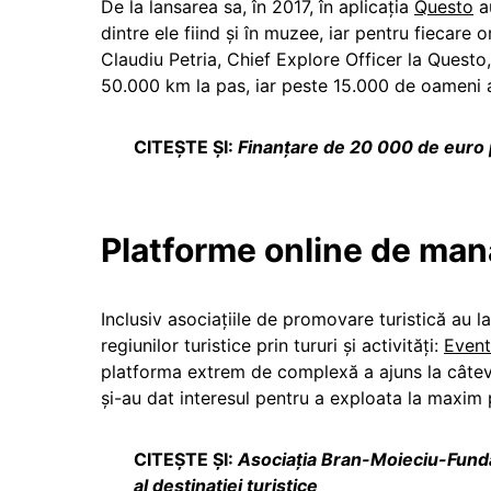
De la lansarea sa, în 2017, în aplicația
Questo
au
dintre ele fiind și în muzee, iar pentru fiecare 
Claudiu Petria, Chief Explore Officer la Questo
50.000 km la pas, iar peste 15.000 de oameni a
CITEȘTE ȘI:
Finanţare de 20 000 de euro 
Platforme online de man
Inclusiv asociațiile de promovare turistică au
regiunilor turistice prin tururi și activități:
Even
platforma extrem de complexă a ajuns la câteva
și-au dat interesul pentru a exploata la maxim pl
CITEȘTE ȘI:
Asociația Bran-Moieciu-Fund
al destinației turistice