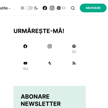
utile
50
ABONARE
URMĂREȘTE-MĂ!
50
182
ABONARE
NEWSLETTER