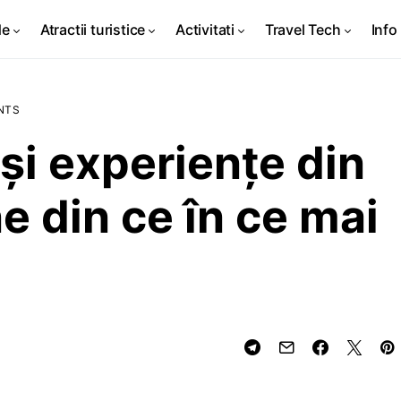
de
Atractii turistice
Activitati
Travel Tech
Info 
NTS
 și experiențe din
 din ce în ce mai