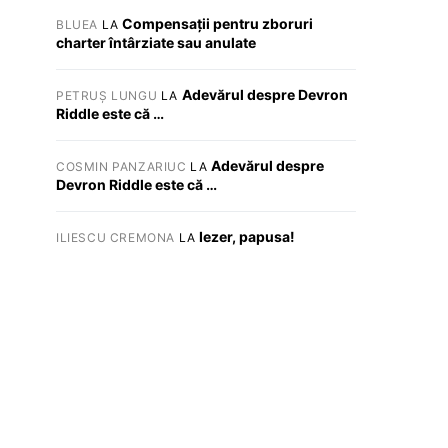
Compensații pentru zboruri
BLUEA
LA
charter întârziate sau anulate
Adevărul despre Devron
PETRUȘ LUNGU
LA
Riddle este că …
Adevărul despre
COSMIN PANZARIUC
LA
Devron Riddle este că …
Iezer, papusa!
ILIESCU CREMONA
LA