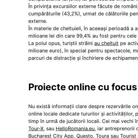
În privința excursiilor externe făcute de români,
cumpărăturile (43,2%), urmat de călătoriile pent
externe.
În materie de cheltuieli, în aceeași perioadă a a
milioane lei din care 99,4% au fost pentru cele 
La polul opus, turiștii străini
au cheltuit
pe activ
milioane euro), în special pentru spectacole, mu
parcuri de distracție și închiriere de echipame
Proiecte online cu focus
Nu există informații clare despre rezervările on
online locale dedicate tururilor și activităților
timp în urmă de jucătorii locali. Cei mai vechi 
Tour-X
, sau
HelloRomania.eu
, iar antreprenorii
Bucharest City App, Questo, Toura sau Tourist