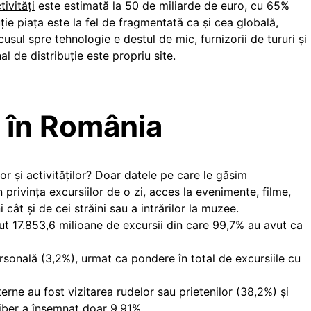
tivități
este estimată la 50 de miliarde de euro, cu 65%
uție piața este la fel de fragmentată ca și cea globală,
sul spre tehnologie e destul de mic, furnizorii de tururi și
l de distribuție este propriu site.
ți în România
r și activităților? Doar datele pe care le găsim
în privința excursiilor de o zi, acces la evenimente, filme,
i cât și de cei străini sau a intrărilor la muzee.
cut
17.853,6 milioane de excursii
din care 99,7% au avut ca
rsonală (3,2%), urmat ca pondere în total de excursiile cu
nterne au fost vizitarea rudelor sau prietenilor (38,2%) şi
liber a însemnat doar 9.91%.