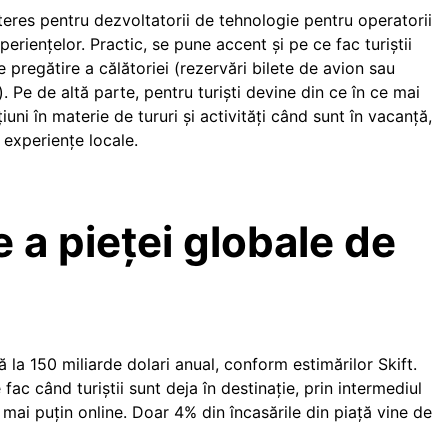
teres pentru dezvoltatorii de tehnologie pentru operatorii
experiențelor. Practic, se pune accent și pe ce fac turiștii
 pregătire a călătoriei (rezervări bilete de avion sau
. Pe de altă parte, pentru turiști devine din ce în ce mai
ni în materie de tururi și activități când sunt în vacanță,
 experiențe locale.
e a pieței globale de
tă la 150 miliarde dolari anual, conform estimărilor Skift.
e fac când turiștii sunt deja în destinație, prin intermediul
 mai puțin online. Doar 4% din încasările din piață vine de