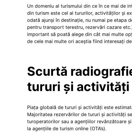
Un domeniu al turismului din ce în ce mai de in
din turism este cel al tururilor, activităților și 
odată ajunși în destinație, nu numai pe etapa de
pentru transport terestru, rezervări cazare etc.)
important să poată alege din cât mai multe opțiu
de cele mai multe ori aceștia fiind interesați de
Scurtă radiografi
tururi și activități
Piața globală de tururi și activități este estima
Majoritatea rezervărilor de tururi și activități s
turoperatorilor sau a agențiilor revânzătoare și
la agențiile de turism online (OTA’s).