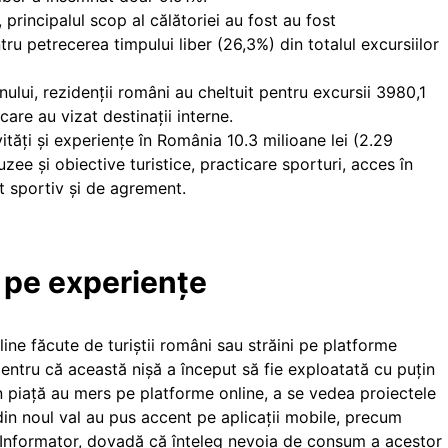
 principalul scop al călătoriei au fost au fost
ru petrecerea timpului liber (26,3%) din totalul excursiilor
nului, rezidenţii români au cheltuit pentru excursii 3980,1
care au vizat destinaţii interne.
ități și experiențe în România 10.3 milioane lei (2.29
zee și obiective turistice, practicare sporturi, acces în
nt sportiv și de agrement.
 pe experiențe
line făcute de turiștii români sau străini pe platforme
, pentru că această nișă a început să fie exploatată cu puțin
în piață au mers pe platforme online, a se vedea proiectele
 din noul val au pus accent pe aplicații mobile, precum
 Informator, dovadă că înțeleg nevoia de consum a acestor