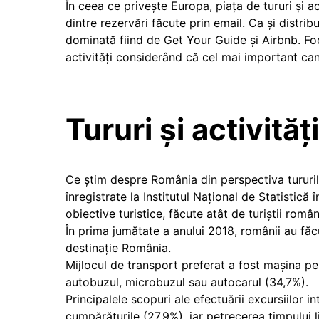
În ceea ce privește Europa,
piața de tururi și ac
dintre rezervări făcute prin email. Ca și distrib
dominată fiind de Get Your Guide și Airbnb. Focu
activități considerând că cel mai important cana
Tururi și activită
Ce știm despre România din perspectiva tururilo
înregistrate la Institutul Național de Statistică 
obiective turistice, făcute atât de turiștii român
În prima jumătate a anului 2018, românii au fă
destinaţie România.
Mijlocul de transport preferat a fost maşina pe
autobuzul, microbuzul sau autocarul (34,7%).
Principalele scopuri ale efectuării excursiilor i
cumpărăturile (27,9%), iar petrecerea timpului 