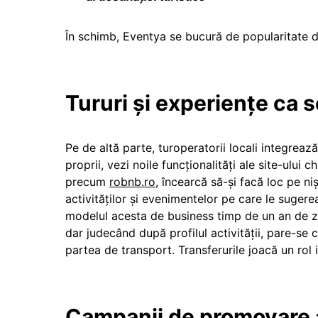
În schimb, Eventya se bucură de popularitate di
Tururi și experiențe ca 
Pe de altă parte, turoperatorii locali integreaz
proprii, vezi noile funcționalități ale site-ului ch
precum
robnb.ro
, încearcă să-și facă loc pe ni
activităților și evenimentelor pe care le sugere
modelul acesta de business timp de un an de z
dar judecând după profilul activității, pare-s
partea de transport. Transferurile joacă un rol i
Campanii de promovare a d