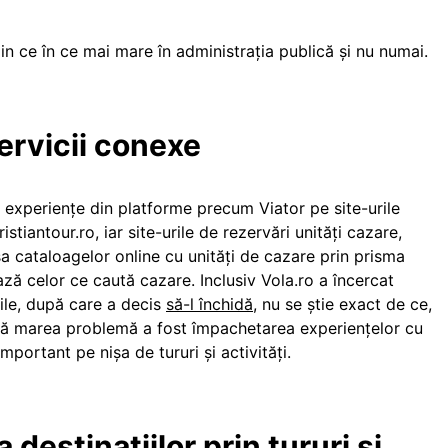
n ce în ce mai mare în administrația publică și nu numai.
servicii conexe
ă experiențe din platforme precum Viator pe site-urile
ristiantour.ro, iar site-urile de rezervări unități cazare,
șa cataloagelor online cu unități de cazare prin prisma
ază celor ce caută cazare. Inclusiv Vola.ro a încercat
ile, după care a decis
să-l închidă
, nu se știe exact de ce,
e că marea problemă a fost împachetarea experiențelor cu
mportant pe nișa de tururi și activități.
estinațiilor prin tururi și