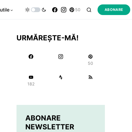
utile
50
ABONARE
URMĂREȘTE-MĂ!
50
182
ABONARE
NEWSLETTER