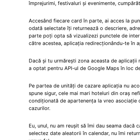
împrejurimi, festivaluri și evenimente, cumpărătur
Accesând fiecare card în parte, ai acces la pun
odată selectate îți returnează o descriere, adr
parte poți opta să vizualizezi punctele de inter
către acestea, aplicația redirecționându-te în 
Dacă și tu urmărești zona aceasta de aplicații m
a optat pentru API-ul de Google Maps în loc d
Pe partea de unități de cazare aplicația nu aco
spune sigur, cele mai mari hoteluri din oraș nefi
condiționată de apartenența la vreo asociație 
cazurilor.
Eu, unul, nu am reușit să îmi dau seama dacă 
selectez date aleatorii în calendar, nu îmi retur