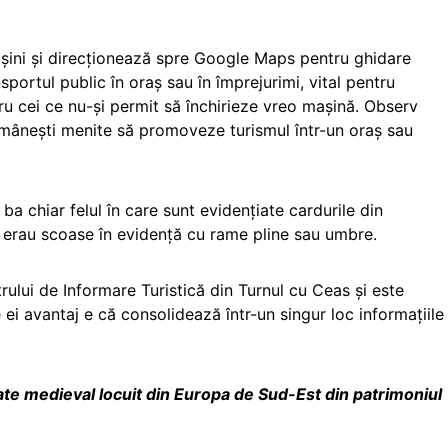
mașini și direcționează spre Google Maps pentru ghidare
sportul public în oraș sau în împrejurimi, vital pentru
ntru cei ce nu-și permit să închirieze vreo mașină. Observ
românești menite să promoveze turismul într-un oraș sau
ba chiar felul în care sunt evidențiate cardurile din
e erau scoase în evidență cu rame pline sau umbre.
ului de Informare Turistică din Turnul cu Ceas și este
 ei avantaj e că consolidează într-un singur loc informațiile
ate medieval locuit din Europa de Sud-Est din patrimoniul