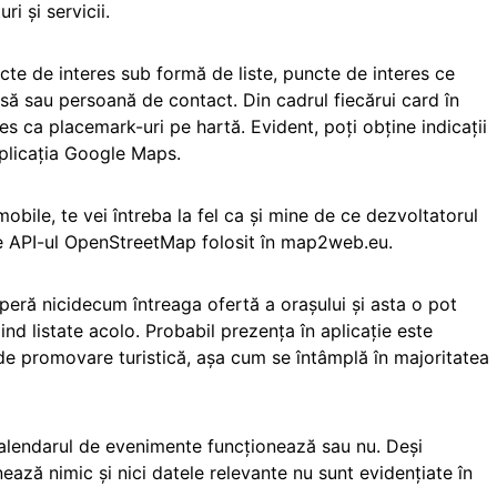
i și servicii.
cte de interes sub formă de liste, puncte de interes ce
esă sau persoană de contact. Din cadrul fiecărui card în
es ca placemark-uri pe hartă. Evident, poți obține indicații
aplicația Google Maps.
obile, te vei întreba la fel ca și mine de ce dezvoltatorul
e API-ul OpenStreetMap folosit în map2web.eu.
peră nicidecum întreaga ofertă a orașului și asta o pot
ind listate acolo. Probabil prezența în aplicație este
de promovare turistică, așa cum se întâmplă în majoritatea
calendarul de evenimente funcționează sau nu. Deși
nează nimic și nici datele relevante nu sunt evidențiate în