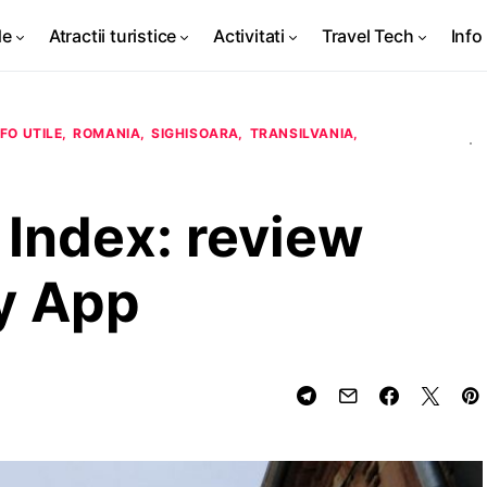
de
Atractii turistice
Activitati
Travel Tech
Info 
NFO UTILE
ROMANIA
SIGHISOARA
TRANSILVANIA
 Index: review
ty App