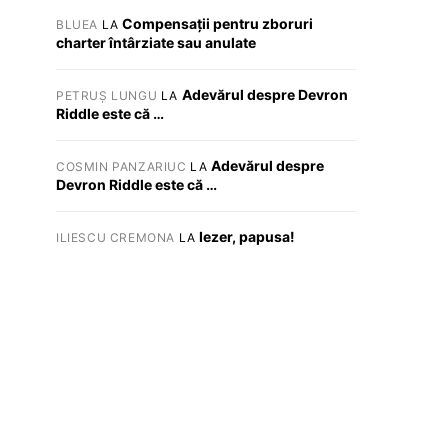
Compensații pentru zboruri
BLUEA
LA
charter întârziate sau anulate
Adevărul despre Devron
PETRUȘ LUNGU
LA
Riddle este că …
Adevărul despre
COSMIN PANZARIUC
LA
Devron Riddle este că …
Iezer, papusa!
ILIESCU CREMONA
LA