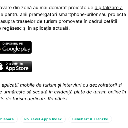
romovare din zonă au mai demarat proiecte de
digitalizare a
te pentru anii premergători smartphone-urilor sau proiecte
supra traseelor de turism promovate în cadrul cetății
regăsesc și în aplicația actuală.
aplicații mobile de turism și
interviuri
cu dezvoltatorii și
e urmărește să scoată în evidență piața de turism online în
ile de turism dedicate României.
ghisoara
RoTravel Apps Index
Schubert & Franzke