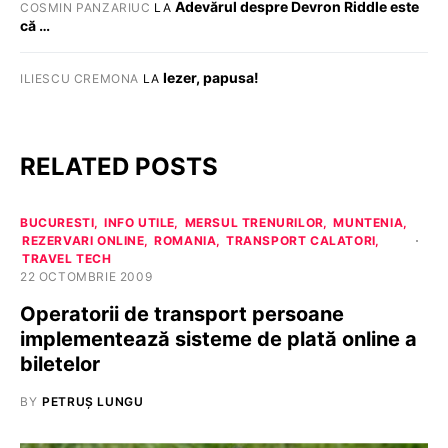
Adevărul despre Devron Riddle este
COSMIN PANZARIUC
LA
că …
Iezer, papusa!
ILIESCU CREMONA
LA
RELATED POSTS
BUCURESTI
INFO UTILE
MERSUL TRENURILOR
MUNTENIA
REZERVARI ONLINE
ROMANIA
TRANSPORT CALATORI
TRAVEL TECH
22 OCTOMBRIE 2009
Operatorii de transport persoane
implementează sisteme de plată online a
biletelor
BY
PETRUȘ LUNGU