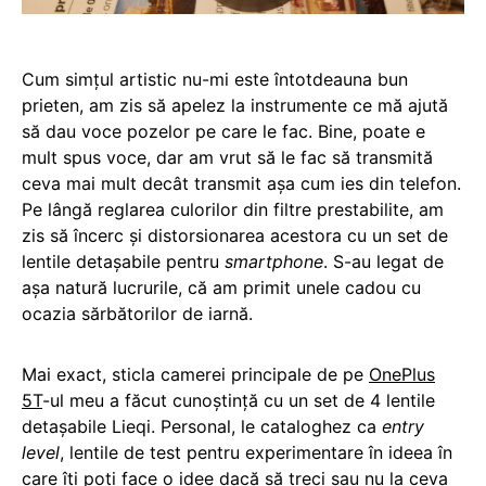
Cum simțul artistic nu-mi este întotdeauna bun
prieten, am zis să apelez la instrumente ce mă ajută
să dau voce pozelor pe care le fac. Bine, poate e
mult spus voce, dar am vrut să le fac să transmită
ceva mai mult decât transmit așa cum ies din telefon.
Pe lângă reglarea culorilor din filtre prestabilite, am
zis să încerc și distorsionarea acestora cu un set de
lentile detașabile pentru
smartphone
. S-au legat de
așa natură lucrurile, că am primit unele cadou cu
ocazia sărbătorilor de iarnă.
Mai exact, sticla camerei principale de pe
OnePlus
5T
-ul meu a făcut cunoștință cu un set de 4 lentile
detașabile Lieqi. Personal, le cataloghez ca
entry
level
, lentile de test pentru experimentare în ideea în
care îți poți face o idee dacă să treci sau nu la ceva