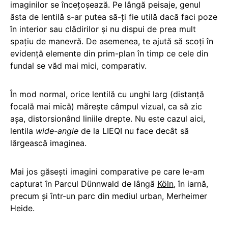
imaginilor se încețoșează. Pe lângă peisaje, genul
ăsta de lentilă s-ar putea să-ți fie utilă dacă faci poze
în interior sau clădirilor și nu dispui de prea mult
spațiu de manevră. De asemenea, te ajută să scoți în
evidență elemente din prim-plan în timp ce cele din
fundal se văd mai mici, comparativ.
În mod normal, orice lentilă cu unghi larg (distanță
focală mai mică) mărește câmpul vizual, ca să zic
așa, distorsionând liniile drepte. Nu este cazul aici,
lentila
wide-angle
de la LIEQI nu face decât să
lărgească imaginea.
Mai jos găsești imagini comparative pe care le-am
capturat în Parcul
Dünnwald
de lângă
Köln
, în iarnă,
precum și într-un parc din mediul urban, Merheimer
Heide.