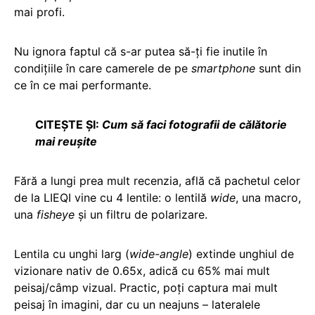
mai profi.
Nu ignora faptul că s-ar putea să-ți fie inutile în
condițiile în care camerele de pe
smartphone
sunt din
ce în ce mai performante.
CITEȘTE ȘI:
Cum să faci fotografii de călătorie
mai reuşite
Fără a lungi prea mult recenzia, află că pachetul celor
de la LIEQI vine cu 4 lentile: o lentilă
wide
, una macro,
una
fisheye
și un filtru de polarizare.
Lentila cu unghi larg (
wide-angle
) extinde unghiul de
vizionare nativ de 0.65x, adică cu 65% mai mult
peisaj/câmp vizual. Practic, poți captura mai mult
peisaj în imagini, dar cu un neajuns – lateralele