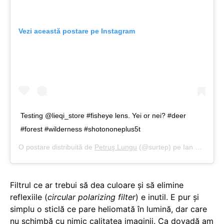
Vezi această postare pe Instagram
Testing @lieqi_store #fisheye lens. Yei or nei? #deer
#forest #wilderness #shotononeplus5t
O postare distribuită de
Petruş Lungu
(@surtep) pe
Ian 1, 2019 at 6:44 PST
Filtrul ce ar trebui să dea culoare și să elimine
reflexiile (
circular polarizing filter
) e inutil. E pur și
simplu o sticlă ce pare heliomată în lumină, dar care
nu schimbă cu nimic calitatea imaginii. Ca dovadă am