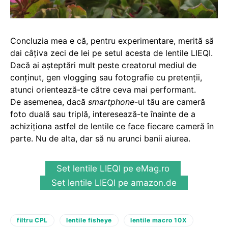
Concluzia mea e că, pentru experimentare, merită să
dai câțiva zeci de lei pe setul acesta de lentile LIEQI.
Dacă ai așteptări mult peste creatorul mediul de
conținut, gen vlogging sau fotografie cu pretenții,
atunci orientează-te către ceva mai performant.
De asemenea, dacă
smartphone
-ul tău are cameră
foto duală sau triplă, interesează-te înainte de a
achiziționa astfel de lentile ce face fiecare cameră în
parte. Nu de alta, dar să nu arunci banii aiurea.
Set lentile LIEQI pe eMag.ro
Set lentile LIEQI pe amazon.de
filtru CPL
lentile fisheye
lentile macro 10X