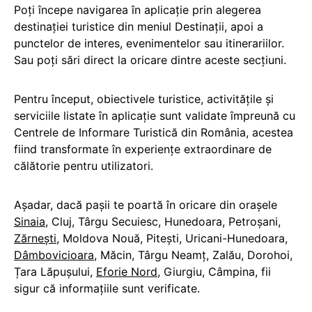
Poți începe navigarea în aplicație prin alegerea
destinației turistice din meniul Destinații, apoi a
punctelor de interes, evenimentelor sau itinerariilor.
Sau poți sări direct la oricare dintre aceste secțiuni.
Pentru început, obiectivele turistice, activitățile și
serviciile listate în aplicație sunt validate împreună cu
Centrele de Informare Turistică din România, acestea
fiind transformate în experiențe extraordinare de
călătorie pentru utilizatori.
Așadar, dacă pașii te poartă în oricare din orașele
Sinaia
, Cluj, Târgu Secuiesc, Hunedoara, Petroșani,
Zărnești
, Moldova Nouă, Pitești, Uricani-Hunedoara,
Dâmbovicioara
, Măcin, Târgu Neamț, Zalău, Dorohoi,
Țara Lăpușului,
Eforie Nord
, Giurgiu, Câmpina, fii
sigur că informațiile sunt verificate.