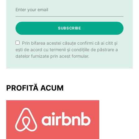
SUBSCRIBE
Prin bifarea acestei căsuțe confirmi că ai citit și
ești de acord cu termenii și condițiile de păstrare a
datelor furnizate prin acest formular.
PROFITĂ ACUM