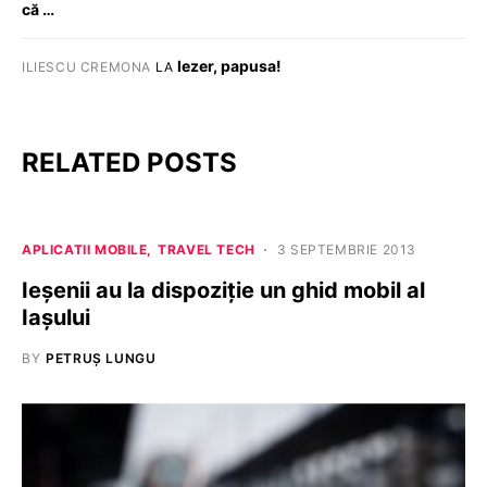
că …
Iezer, papusa!
ILIESCU CREMONA
LA
RELATED POSTS
APLICATII MOBILE
TRAVEL TECH
3 SEPTEMBRIE 2013
Ieşenii au la dispoziţie un ghid mobil al
Iaşului
BY
PETRUȘ LUNGU