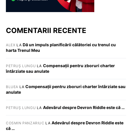
COMENTARII RECENTE
Dă un impuls planificării călătoriei cu trenul cu
ALEX
LA
harta Trenul Meu
Compensații pentru zboruri charter
PETRUȘ LUNGU
LA
întârziate sau anulate
Compensații pentru zboruri charter întârziate sau
BLUEA
LA
anulate
Adevărul despre Devron Riddle este că …
PETRUȘ LUNGU
LA
Adevărul despre Devron Riddle este
COSMIN PANZARIUC
LA
că …