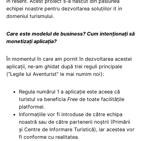
în resent. Acest proiect s-a nascut din pasiunea
echipei noastre pentru dezvoltarea soluțiilor it in
domeniul turismului.
Care este modelul de business? Cum intenționați să
monetizați aplicația?
În momentul în care am pornit în dezvoltarea acestei
aplicații, ne-am ghidat după trei reguli principale
(“Legile lui Aventurist” le mai numim noi):
Regula numărul 1 a aplicație este aceea că
turistul va beneficia
Free
de toate facilitățile
platformei.
Informațiile vor fi introduse de către echipa
noastră sau de către partenerii noștrii (Primării
și Centre de Informare Turistică), iar acestea vor
fi conforme cu realitatea.