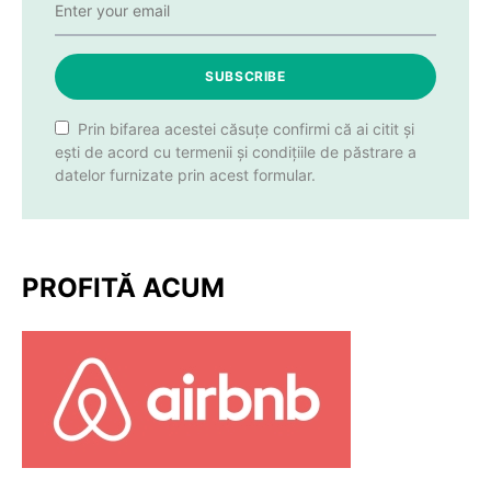
SUBSCRIBE
Prin bifarea acestei căsuțe confirmi că ai citit și
ești de acord cu termenii și condițiile de păstrare a
datelor furnizate prin acest formular.
PROFITĂ ACUM