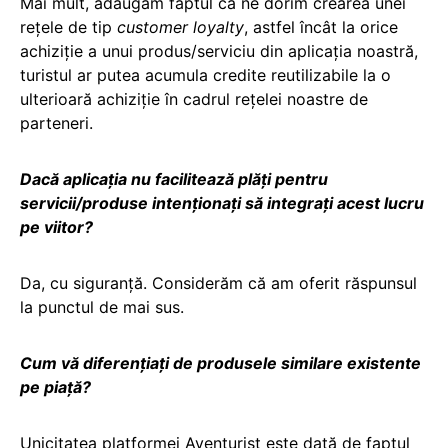
Mai mult, adăugăm faptul că ne dorim crearea unei
rețele de tip
customer loyalty
, astfel încât la orice
achiziție a unui produs/serviciu din aplicația noastră,
turistul ar putea acumula credite reutilizabile la o
ulterioară achiziție în cadrul rețelei noastre de
parteneri.
Dacă aplicația nu facilitează plăți pentru
servicii/produse intenționați să integrați acest lucru
pe viitor?
Da, cu siguranță. Considerăm că am oferit răspunsul
la punctul de mai sus.
Cum vă diferențiați de produsele similare existente
pe piață?
Unicitatea platformei Aventurist este dată de faptul