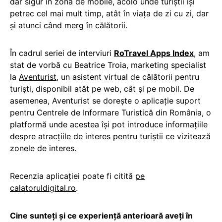
dar sigur în zona de mobile, acolo unde turiștii își
petrec cel mai mult timp, atât în viața de zi cu zi, dar
și atunci
când merg în călătorii
.
În cadrul seriei de interviuri
RoTravel Apps Index
, am
stat de vorbă cu Beatrice Troia, marketing specialist
la
Aventurist
, un asistent virtual de călătorii pentru
turiști, disponibil atât pe web, cât și pe mobil. De
asemenea, Aventurist se dorește o aplicație suport
pentru Centrele de Informare Turistică din România, o
platformă unde acestea își pot introduce informațiile
despre atracțiile de interes pentru turiștii ce vizitează
zonele de interes.
Recenzia aplicației poate fi citită
pe
calatoruldigital.ro
.
Cine sunteți și ce experiență anterioară aveți în