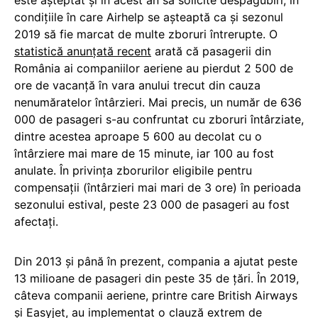
este așteptat și în acest an să solicite despăgubiri, în
condițiile în care Airhelp se așteaptă ca și sezonul
2019 să fie marcat de multe zboruri întrerupte. O
statistică anunțată recent
arată că pasagerii din
România ai companiilor aeriene au pierdut 2 500 de
ore de vacanță în vara anului trecut din cauza
nenumăratelor întârzieri. Mai precis, un număr de 636
000 de pasageri s-au confruntat cu zboruri întârziate,
dintre acestea aproape 5 600 au decolat cu o
întârziere mai mare de 15 minute, iar 100 au fost
anulate. În privința zborurilor eligibile pentru
compensații (întârzieri mai mari de 3 ore) în perioada
sezonului estival, peste 23 000 de pasageri au fost
afectați.
Din 2013 și până în prezent, compania a ajutat peste
13 milioane de pasageri din peste 35 de țări. În 2019,
câteva companii aeriene, printre care British Airways
și Easyjet, au implementat o clauză extrem de