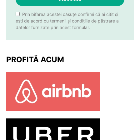
Prin bifarea acestei căsuțe confirmi că ai citit și
ești de acord cu termenii și condițiile de păstrare a
datelor furnizate prin acest formular.
PROFITĂ ACUM