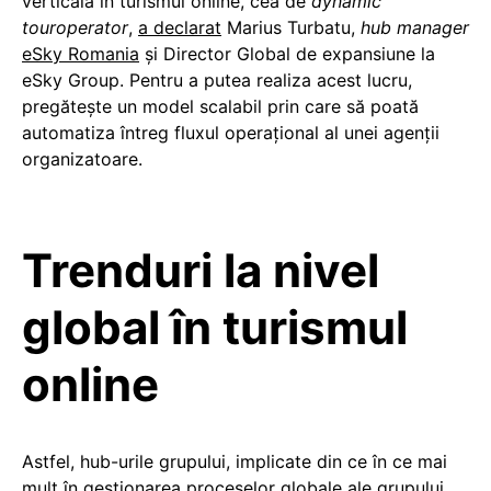
verticală în turismul online, cea de
dynamic
touroperator
,
a declarat
Marius Turbatu,
hub manager
eSky Romania
şi Director Global de expansiune la
eSky Group. Pentru a putea realiza acest lucru,
pregătește un model scalabil prin care să poată
automatiza întreg fluxul operaţional al unei agenții
organizatoare.
Trenduri la nivel
global în turismul
online
Astfel, hub-urile grupului, implicate din ce în ce mai
mult în gestionarea proceselor globale ale grupului,