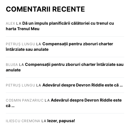
COMENTARII RECENTE
Dă un impuls planificării călătoriei cu trenul cu
ALEX
LA
harta Trenul Meu
Compensații pentru zboruri charter
PETRUȘ LUNGU
LA
întârziate sau anulate
Compensații pentru zboruri charter întârziate sau
BLUEA
LA
anulate
Adevărul despre Devron Riddle este că …
PETRUȘ LUNGU
LA
Adevărul despre Devron Riddle este
COSMIN PANZARIUC
LA
că …
Iezer, papusa!
ILIESCU CREMONA
LA