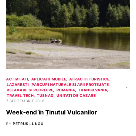
ACTIVITATI
APLICATII MOBILE
ATRACTII TURISTICE
LAZARESTI
PARCURI NATURALE SI ARII PROTEJATE
RELAXARE SI RECREERE
ROMANIA
TRANSILVANIA
TRAVEL TECH
TUSNAD
UNITATI DE CAZARE
7 SEPTEMBRIE 2016
Week-end în Ținutul Vulcanilor
BY
PETRUȘ LUNGU