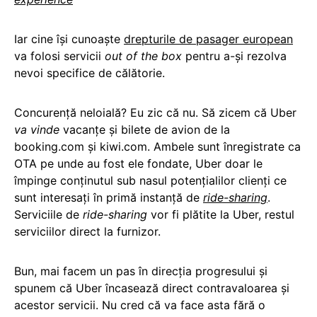
Iar cine își cunoaște
drepturile de pasager european
va folosi servicii
out of the box
pentru a-și rezolva
nevoi specifice de călătorie.
Concurență neloială? Eu zic că nu. Să zicem că Uber
va vinde
vacanțe și bilete de avion de la
booking.com și kiwi.com. Ambele sunt înregistrate ca
OTA pe unde au fost ele fondate, Uber doar le
împinge conținutul sub nasul potențialilor clienți ce
sunt interesați în primă instanță de
ride-sharing
.
Serviciile de
ride-sharing
vor fi plătite la Uber, restul
serviciilor direct la furnizor.
Bun, mai facem un pas în direcția progresului și
spunem că Uber încasează direct contravaloarea și
acestor servicii. Nu cred că va face asta fără o