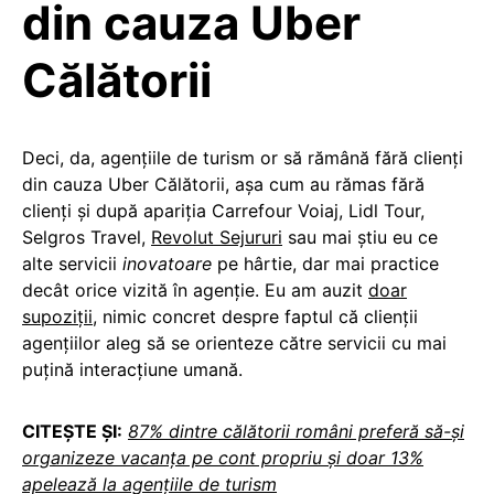
din cauza Uber
Călătorii
Deci, da, agențiile de turism or să rămână fără clienți
din cauza Uber Călătorii, așa cum au rămas fără
clienți și după apariția Carrefour Voiaj, Lidl Tour,
Selgros Travel,
Revolut Sejururi
sau mai știu eu ce
alte servicii
inovatoare
pe hârtie, dar mai practice
decât orice vizită în agenție. Eu am auzit
doar
supoziții
, nimic concret despre faptul că clienții
agențiilor aleg să se orienteze către servicii cu mai
puțină interacțiune umană.
CITEȘTE ȘI:
87% dintre călătorii români preferă să-și
organizeze vacanța pe cont propriu și doar 13%
apelează la agențiile de turism