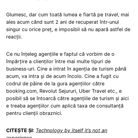
Glumesc, dar cum toată lumea e fiartă pe
travel
, mai
ales acum când sunt 2 ani de recuperat într-unul
singur cu orice preț, e imposibil să nu apară astfel de
reacții.
Ce nu înțeleg agențiile e faptul că vorbim de o
împărțire a clienților între mai multe tipuri de
business-uri. Cine a intrat în agenția de turism până
acum, va intra și de acum încolo. Cine a fugit cu
codrul de pâine de la gura agențiilor către
booking.com, Revolut Sejururi, Uber Travel etc., e
posibil să se întoarcă către agențiile de turism și aici
e treaba agențiilor cum aplică taxa de consultanță
pentru clienții obraznici.
CITEȘTE ȘI:
Technology by itself it’s not an
experience