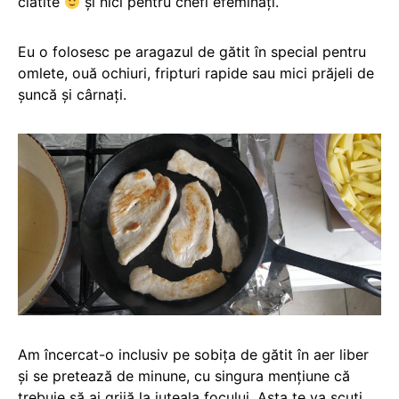
clătite
și nici pentru chefi efeminați.
Eu o folosesc pe aragazul de gătit în special pentru
omlete, ouă ochiuri, fripturi rapide sau mici prăjeli de
șuncă și cârnați.
Am încercat-o inclusiv pe sobița de gătit în aer liber
și se pretează de minune, cu singura mențiune că
trebuie să ai grijă la iuțeala focului. Asta te va scuti