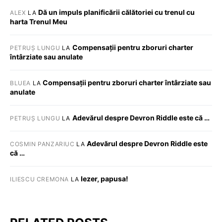
Dă un impuls planificării călătoriei cu trenul cu
ALEX
LA
harta Trenul Meu
Compensații pentru zboruri charter
PETRUȘ LUNGU
LA
întârziate sau anulate
Compensații pentru zboruri charter întârziate sau
BLUEA
LA
anulate
Adevărul despre Devron Riddle este că …
PETRUȘ LUNGU
LA
Adevărul despre Devron Riddle este
COSMIN PANZARIUC
LA
că …
Iezer, papusa!
ILIESCU CREMONA
LA