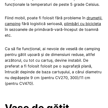
funcționale la temperaturi de peste 5 grade Celsius.
Fiind mobil, poate fi folosit fără probleme în
drumeții
,
camping
fără logistică serioasă,
plimbări cu bicicleta
în sezoanele de primăvară-vară-început de toamnă
etc.
Ca să fie funcțional, ai nevoie de veselă de camping
pentru gătit ușoară și de dimensiuni reduse, altfel
arzătorul, cu tot cu cartuș, devine instabil. De
preferat a fi folosit folosit pe o suprafață plană,
întrucât depinde de baza cartușului, a cărui diametru
nu depășește 9 cm (pentru CV270, 300)/11 cm
(pentru CV470).
Vase de gătit