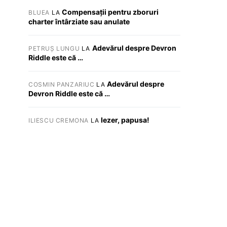
Compensații pentru zboruri
BLUEA
LA
charter întârziate sau anulate
Adevărul despre Devron
PETRUȘ LUNGU
LA
Riddle este că …
Adevărul despre
COSMIN PANZARIUC
LA
Devron Riddle este că …
Iezer, papusa!
ILIESCU CREMONA
LA