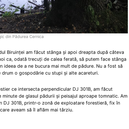
ic din Pădurea Cernica
dul Biruinței am făcut stânga și apoi dreapta după câteva
oi ca, odată trecuți de calea ferată, să putem face stânga
, în ideea de a ne bucura mai mult de pădure. Nu a fost să
 pe drum o gospodărie cu stupi și alte acareturi.
stier ce intersecta perpendicular DJ 301B, am făcut
 minute de glasul pădurii și peisajul aproape tomnatic. Am
în DJ 301B, printr-o zonă de exploatare forestieră, fix în
 care aveam să îl aflăm mai târziu.