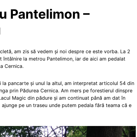
u Pantelimon –
u
icletă, am zis să vedem și noi despre ce este vorba. La 2
 întâlnire la metrou Pantelimon, iar de aici am pedalat
a Cernica.
 la pancarte și unul la altul, am interpretat articolul 54 din
tânga prin Pădurea Cernica. Am mers pe forestierul dinspre
Lacul Magic din pădure și am continuat până am dat în
om ajunge pe un traseu unde putem pedala fără teama că e