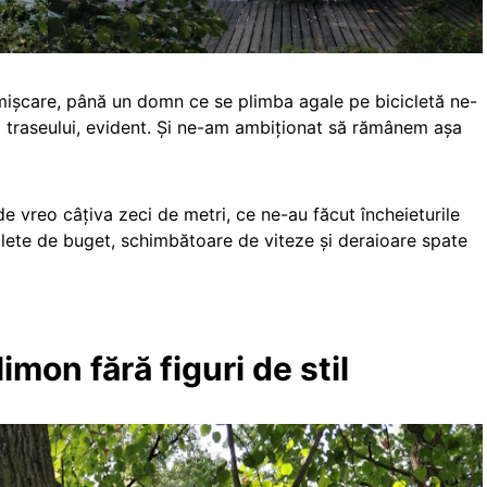
mișcare, până un domn ce se plimba agale pe bicicletă ne-
ul traseului, evident. Și ne-am ambiționat să rămânem așa
 de vreo câțiva zeci de metri, ce ne-au făcut încheieturile
iclete de buget, schimbătoare de viteze și deraioare spate
mon fără figuri de stil