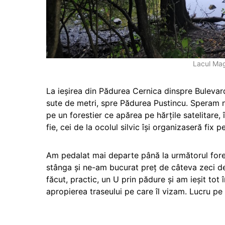
Lacul Mag
La ieșirea din Pădurea Cernica dinspre Bulevar
sute de metri, spre Pădurea Pustincu. Speram n
pe un forestier ce apărea pe hărțile satelitare
fie, cei de la ocolul silvic își organizaseră fix
Am pedalat mai departe până la următorul fore
stânga și ne-am bucurat preț de câteva zeci de
făcut, practic, un U prin pădure și am ieșit tot 
apropierea traseului pe care îl vizam. Lucru pe