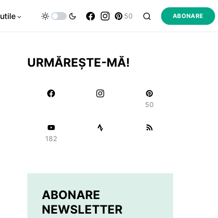
utile
50
ABONARE
URMĂREȘTE-MĂ!
50
182
ABONARE
NEWSLETTER