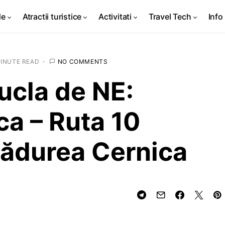
de
Atractii turistice
Activitati
Travel Tech
Info 
MINUTE READ
NO COMMENTS
ucla de NE:
a – Ruta 10
Pădurea Cernica