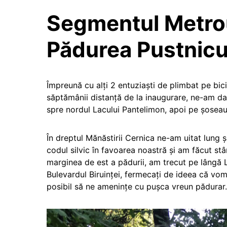
Segmentul Metro
Pădurea Pustnic
Împreună cu alți 2 entuziaști de plimbat pe bic
săptămânii distanță de la inaugurare, ne-am dat
spre nordul Lacului Pantelimon, apoi pe șoseau
În dreptul Mănăstirii Cernica ne-am uitat lung și
codul silvic în favoarea noastră și am făcut s
marginea de est a pădurii, am trecut pe lângă 
Bulevardul Biruinței, fermecați de ideea că v
posibil să ne amenințe cu pușca vreun pădurar.