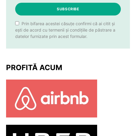
SUBSCRIBE
Prin bifarea acestei căsuțe confirmi că ai citit și
ești de acord cu termenii și condițiile de păstrare a
datelor furnizate prin acest formular.
PROFITĂ ACUM