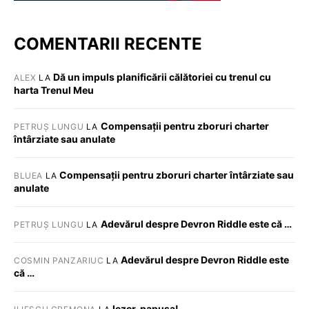
COMENTARII RECENTE
Dă un impuls planificării călătoriei cu trenul cu
ALEX
LA
harta Trenul Meu
Compensații pentru zboruri charter
PETRUȘ LUNGU
LA
întârziate sau anulate
Compensații pentru zboruri charter întârziate sau
BLUEA
LA
anulate
Adevărul despre Devron Riddle este că …
PETRUȘ LUNGU
LA
Adevărul despre Devron Riddle este
COSMIN PANZARIUC
LA
că …
Iezer, papusa!