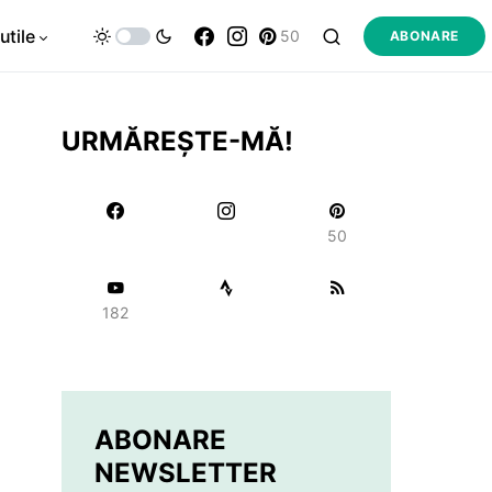
utile
50
ABONARE
URMĂREȘTE-MĂ!
50
182
ABONARE
NEWSLETTER