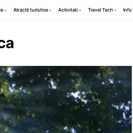
de
Atractii turistice
Activitati
Travel Tech
Info 
ca