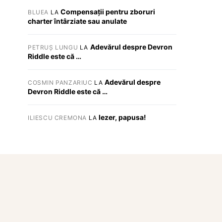
Compensații pentru zboruri
BLUEA
LA
charter întârziate sau anulate
Adevărul despre Devron
PETRUȘ LUNGU
LA
Riddle este că …
Adevărul despre
COSMIN PANZARIUC
LA
Devron Riddle este că …
Iezer, papusa!
ILIESCU CREMONA
LA