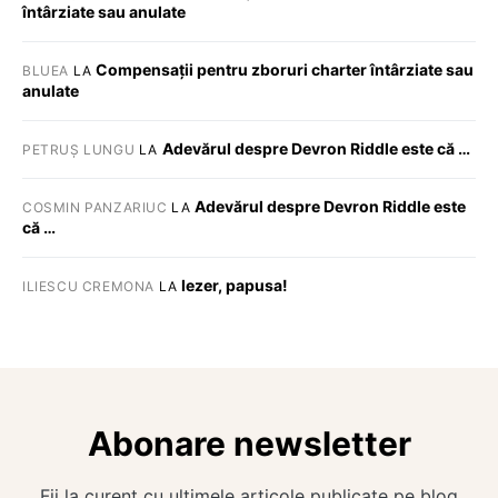
întârziate sau anulate
Compensații pentru zboruri charter întârziate sau
BLUEA
LA
anulate
Adevărul despre Devron Riddle este că …
PETRUȘ LUNGU
LA
Adevărul despre Devron Riddle este
COSMIN PANZARIUC
LA
că …
Iezer, papusa!
ILIESCU CREMONA
LA
Abonare newsletter
Fii la curent cu ultimele articole publicate pe blog