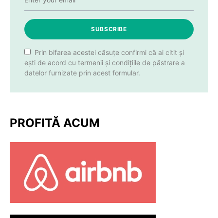
SUBSCRIBE
Prin bifarea acestei căsuțe confirmi că ai citit și
ești de acord cu termenii și condițiile de păstrare a
datelor furnizate prin acest formular.
PROFITĂ ACUM