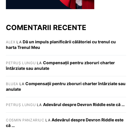
COMENTARII RECENTE
Dă un impuls planificării călătoriei cu trenul cu
ALEX
LA
harta Trenul Meu
Compensații pentru zboruri charter
PETRUȘ LUNGU
LA
întârziate sau anulate
Compensații pentru zboruri charter întârziate sau
BLUEA
LA
anulate
Adevărul despre Devron Riddle este că …
PETRUȘ LUNGU
LA
Adevărul despre Devron Riddle este
COSMIN PANZARIUC
LA
că …