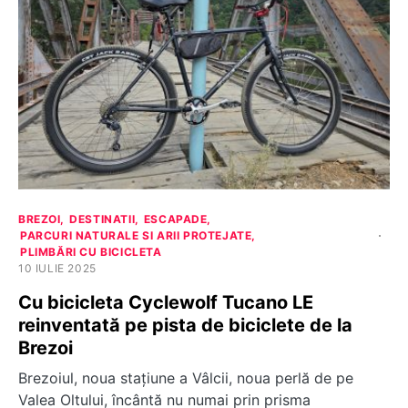
BREZOI
DESTINATII
ESCAPADE
PARCURI NATURALE SI ARII PROTEJATE
PLIMBĂRI CU BICICLETA
10 IULIE 2025
Cu bicicleta Cyclewolf Tucano LE
reinventată pe pista de biciclete de la
Brezoi
Brezoiul, noua stațiune a Vâlcii, noua perlă de pe
Valea Oltului, încântă nu numai prin prisma