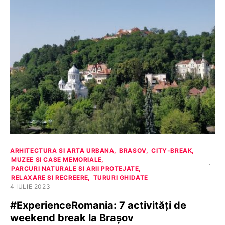
ARHITECTURA SI ARTA URBANA
BRASOV
CITY-BREAK
MUZEE SI CASE MEMORIALE
PARCURI NATURALE SI ARII PROTEJATE
RELAXARE SI RECREERE
TURURI GHIDATE
4 IULIE 2023
#ExperienceRomania: 7 activități de
weekend break la Brașov