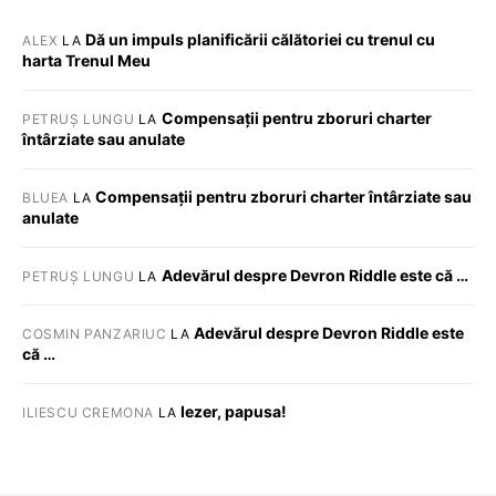
Dă un impuls planificării călătoriei cu trenul cu
ALEX
LA
harta Trenul Meu
Compensații pentru zboruri charter
PETRUȘ LUNGU
LA
întârziate sau anulate
Compensații pentru zboruri charter întârziate sau
BLUEA
LA
anulate
Adevărul despre Devron Riddle este că …
PETRUȘ LUNGU
LA
Adevărul despre Devron Riddle este
COSMIN PANZARIUC
LA
că …
Iezer, papusa!
ILIESCU CREMONA
LA