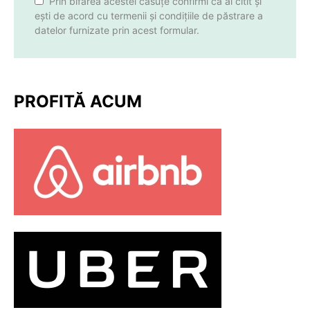
Prin bifarea acestei căsuțe confirmi că ai citit și
ești de acord cu termenii și condițiile de păstrare a
datelor furnizate prin acest formular.
PROFITĂ ACUM