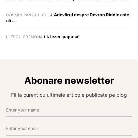
Adevărul despre Devron Riddle este
COSMIN PANZARIUC
LA
că …
Iezer, papusa!
ILIESCU CREMONA
LA
Abonare newsletter
Fii la curent cu ultimele articole publicate pe blog