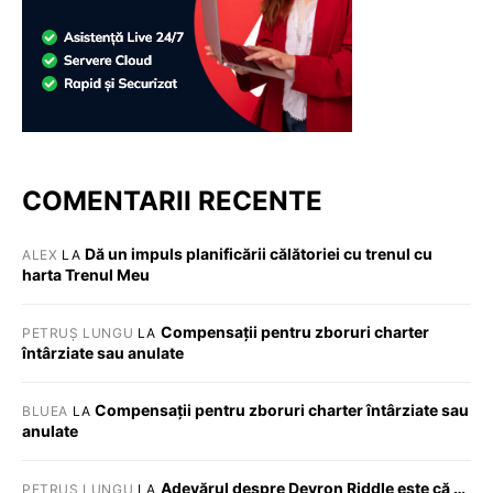
COMENTARII RECENTE
Dă un impuls planificării călătoriei cu trenul cu
ALEX
LA
harta Trenul Meu
Compensații pentru zboruri charter
PETRUȘ LUNGU
LA
întârziate sau anulate
Compensații pentru zboruri charter întârziate sau
BLUEA
LA
anulate
Adevărul despre Devron Riddle este că …
PETRUȘ LUNGU
LA