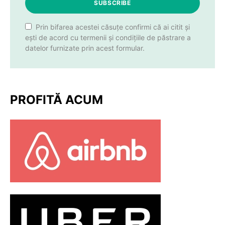
SUBSCRIBE
Prin bifarea acestei căsuțe confirmi că ai citit și
ești de acord cu termenii și condițiile de păstrare a
datelor furnizate prin acest formular.
PROFITĂ ACUM