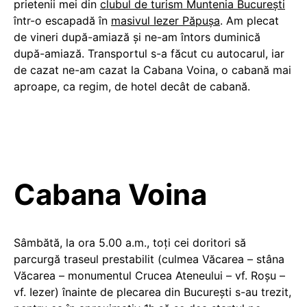
prietenii mei din
clubul de turism Muntenia Bucureşti
într-o escapadă în
masivul Iezer Păpuşa
. Am plecat
de vineri după-amiază şi ne-am întors duminică
după-amiază. Transportul s-a făcut cu autocarul, iar
de cazat ne-am cazat la Cabana Voina, o cabană mai
aproape, ca regim, de hotel decât de cabană.
Cabana Voina
Sâmbătă, la ora 5.00 a.m., toţi cei doritori să
parcurgă traseul prestabilit (culmea Văcarea – stâna
Văcarea – monumentul Crucea Ateneului – vf. Roşu –
vf. Iezer) înainte de plecarea din Bucureşti s-au trezit,