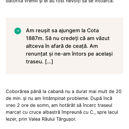
datorită vremii şi ei au fost nevoiţi să se întoarcă.
Am reuşit sa ajungem la Cota
1887m. Să nu credeţi că am văzut
altceva în afară de ceaţă. Am
renunţat şi ne-am întors pe acelaşi
traseu. […]
Coborârea până la cabană nu a durat mai mult de 20
de min. şi nu am întâmpinat probleme. După încă
vreo 2 ore de somn, am hotărât să încerc traseul
marcat cu cruce albastră împreună cu C., spre lacul
Iezer, prin Valea Râului Târguşor.