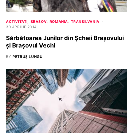
ACTIVITATI
BRASOV
ROMANIA
TRANSILVANIA
30 APRILIE 2014
Sărbătoarea Junilor din Șcheii Brașovului
și Brașovul Vechi
BY
PETRUȘ LUNGU