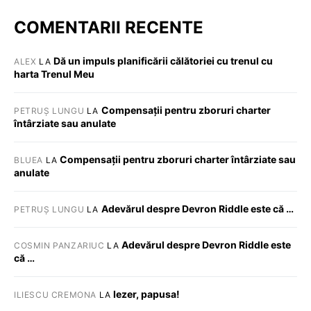
COMENTARII RECENTE
Dă un impuls planificării călătoriei cu trenul cu
ALEX
LA
harta Trenul Meu
Compensații pentru zboruri charter
PETRUȘ LUNGU
LA
întârziate sau anulate
Compensații pentru zboruri charter întârziate sau
BLUEA
LA
anulate
Adevărul despre Devron Riddle este că …
PETRUȘ LUNGU
LA
Adevărul despre Devron Riddle este
COSMIN PANZARIUC
LA
că …
Iezer, papusa!
ILIESCU CREMONA
LA