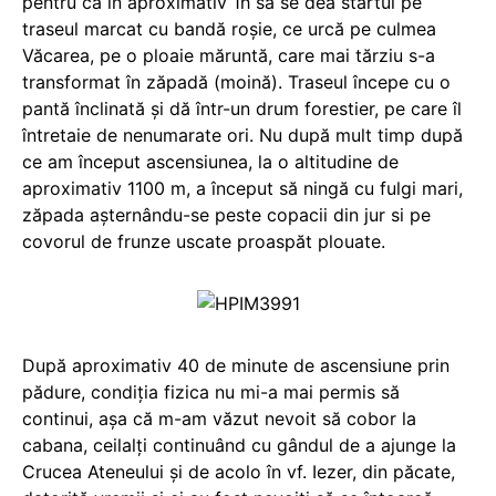
pentru ca în aproximativ 1h să se dea startul pe
traseul marcat cu bandă roşie, ce urcă pe culmea
Văcarea, pe o ploaie măruntă, care mai tărziu s-a
transformat în zăpadă (moină). Traseul începe cu o
pantă înclinată şi dă într-un drum forestier, pe care îl
întretaie de nenumarate ori. Nu după mult timp după
ce am început ascensiunea, la o altitudine de
aproximativ 1100 m, a început să ningă cu fulgi mari,
zăpada aşternându-se peste copacii din jur si pe
covorul de frunze uscate proaspăt plouate.
După aproximativ 40 de minute de ascensiune prin
pădure, condiţia fizica nu mi-a mai permis să
continui, aşa că m-am văzut nevoit să cobor la
cabana, ceilalţi continuând cu gândul de a ajunge la
Crucea Ateneului şi de acolo în vf. Iezer, din păcate,