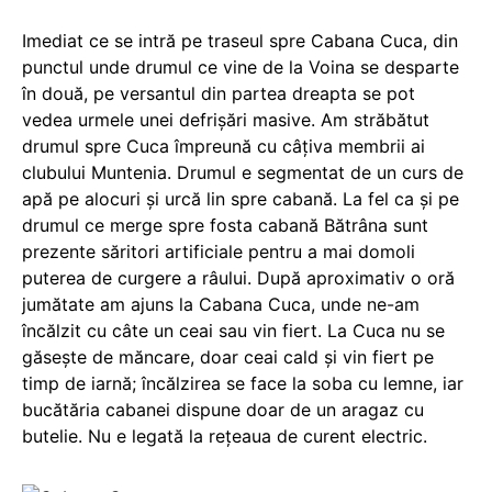
Imediat ce se intră pe traseul spre Cabana Cuca, din
punctul unde drumul ce vine de la Voina se desparte
în două, pe versantul din partea dreapta se pot
vedea urmele unei defrişări masive. Am străbătut
drumul spre Cuca împreună cu câţiva membrii ai
clubului Muntenia. Drumul e segmentat de un curs de
apă pe alocuri şi urcă lin spre cabană. La fel ca şi pe
drumul ce merge spre fosta cabană Bătrâna sunt
prezente săritori artificiale pentru a mai domoli
puterea de curgere a râului. După aproximativ o oră
jumătate am ajuns la Cabana Cuca, unde ne-am
încălzit cu câte un ceai sau vin fiert. La Cuca nu se
găseşte de măncare, doar ceai cald şi vin fiert pe
timp de iarnă; încălzirea se face la soba cu lemne, iar
bucătăria cabanei dispune doar de un aragaz cu
butelie. Nu e legată la reţeaua de curent electric.