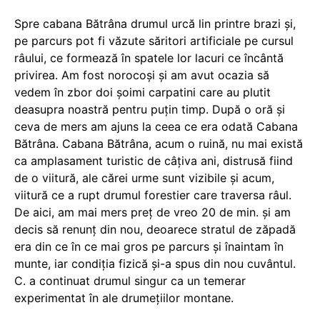
Spre cabana Bătrâna drumul urcă lin printre brazi şi,
pe parcurs pot fi văzute săritori artificiale pe cursul
râului, ce formează în spatele lor lacuri ce încântă
privirea. Am fost norocoşi şi am avut ocazia să
vedem în zbor doi şoimi carpatini care au plutit
deasupra noastră pentru puţin timp. După o oră şi
ceva de mers am ajuns la ceea ce era odată Cabana
Bătrâna.
Cabana Bătrâna, acum o ruină, nu mai există
ca amplasament turistic de câţiva ani, distrusă fiind
de o viitură, ale cărei urme sunt vizibile şi acum,
viitură ce a rupt drumul forestier care traversa râul.
De aici, am mai mers preţ de vreo 20 de min. şi am
decis să renunţ din nou, deoarece stratul de zăpadă
era din ce în ce mai gros pe parcurs şi înaintam în
munte, iar condiţia fizică şi-a spus din nou cuvântul.
C. a continuat drumul singur ca un temerar
experimentat în ale drumeţiilor montane.