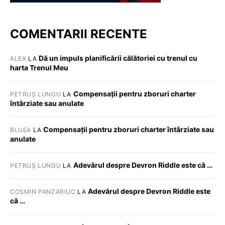
COMENTARII RECENTE
Dă un impuls planificării călătoriei cu trenul cu
ALEX
LA
harta Trenul Meu
Compensații pentru zboruri charter
PETRUȘ LUNGU
LA
întârziate sau anulate
Compensații pentru zboruri charter întârziate sau
BLUEA
LA
anulate
Adevărul despre Devron Riddle este că …
PETRUȘ LUNGU
LA
Adevărul despre Devron Riddle este
COSMIN PANZARIUC
LA
că …