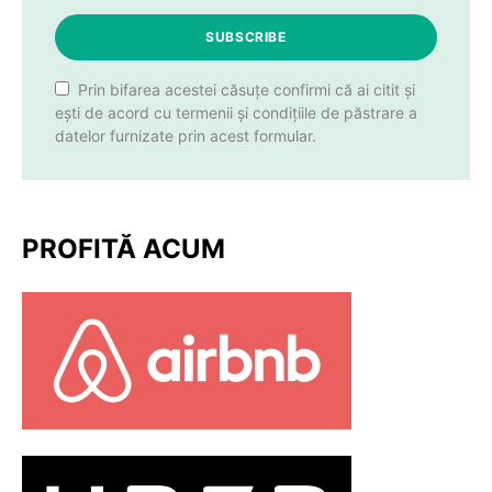
SUBSCRIBE
Prin bifarea acestei căsuțe confirmi că ai citit și
ești de acord cu termenii și condițiile de păstrare a
datelor furnizate prin acest formular.
PROFITĂ ACUM