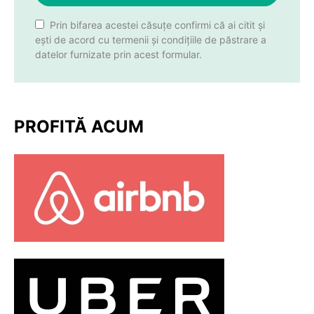
Prin bifarea acestei căsuțe confirmi că ai citit și
ești de acord cu termenii și condițiile de păstrare a
datelor furnizate prin acest formular.
PROFITĂ ACUM