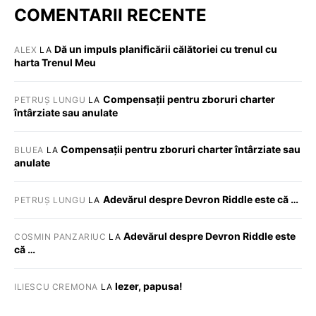
COMENTARII RECENTE
Dă un impuls planificării călătoriei cu trenul cu
ALEX
LA
harta Trenul Meu
Compensații pentru zboruri charter
PETRUȘ LUNGU
LA
întârziate sau anulate
Compensații pentru zboruri charter întârziate sau
BLUEA
LA
anulate
Adevărul despre Devron Riddle este că …
PETRUȘ LUNGU
LA
Adevărul despre Devron Riddle este
COSMIN PANZARIUC
LA
că …
Iezer, papusa!
ILIESCU CREMONA
LA