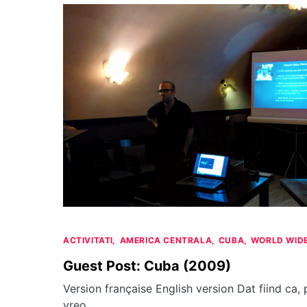
ACTIVITATI
AMERICA CENTRALA
CUBA
WORLD WID
Guest Post: Cuba (2009)
Version française English version Dat fiind ca,
vreo…