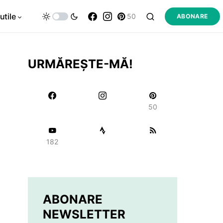
utile
50
ABONARE
URMĂREȘTE-MĂ!
50
182
ABONARE
NEWSLETTER