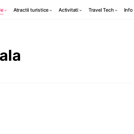
de
Atractii turistice
Activitati
Travel Tech
Info 
ala