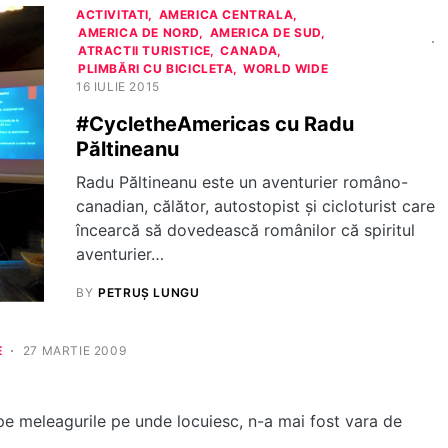
ACTIVITATI
AMERICA CENTRALA
AMERICA DE NORD
AMERICA DE SUD
ATRACTII TURISTICE
CANADA
PLIMBĂRI CU BICICLETA
WORLD WIDE
16 IULIE 2015
#CycletheAmericas cu Radu
Păltineanu
Radu Păltineanu este un aventurier româno-
canadian, călător, autostopist și cicloturist care
încearcă să dovedească românilor că spiritul
aventurier…
BY
PETRUȘ LUNGU
E
27 MARTIE 2009
 pe meleagurile pe unde locuiesc, n-a mai fost vara de