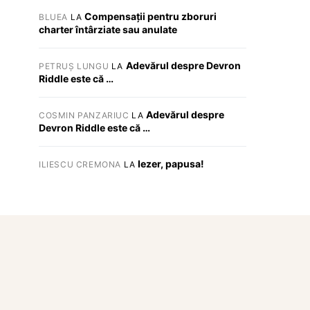
Compensații pentru zboruri
BLUEA
LA
charter întârziate sau anulate
Adevărul despre Devron
PETRUȘ LUNGU
LA
Riddle este că …
Adevărul despre
COSMIN PANZARIUC
LA
Devron Riddle este că …
Iezer, papusa!
ILIESCU CREMONA
LA