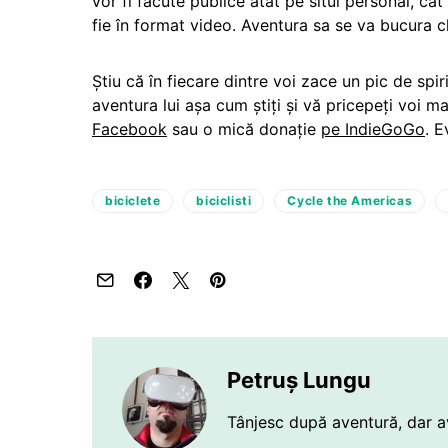
vor fi făcute publice atât pe situl personal, cât
fie în format video. Aventura sa se va bucura 
Știu că în fiecare dintre voi zace un pic de spir
aventura lui așa cum știți și vă pricepeți voi m
Facebook
sau o mică donație
pe IndieGoGo
. E
biciclete
biciclisti
Cycle the Americas
Petruș Lungu
Tânjesc după aventură, dar a