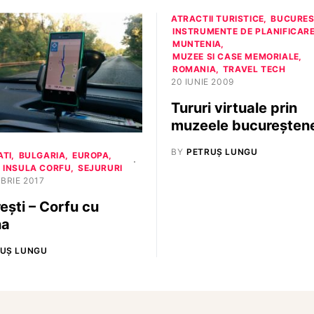
ATRACTII TURISTICE
BUCURES
INSTRUMENTE DE PLANIFICAR
MUNTENIA
MUZEE SI CASE MEMORIALE
ROMANIA
TRAVEL TECH
20 IUNIE 2009
Tururi virtuale prin
muzeele bucureşten
BY
PETRUȘ LUNGU
ATI
BULGARIA
EUROPA
INSULA CORFU
SEJURURI
BRIE 2017
ești – Corfu cu
na
UȘ LUNGU