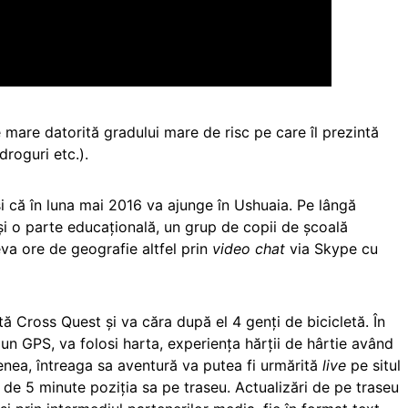
 mare datorită gradului mare de risc pe care îl prezintă
droguri etc.).
i că în luna mai 2016 va ajunge în Ushuaia. Pe lângă
 și o parte educațională, un grup de copii de școală
eva ore de geografie altfel prin
video chat
via Skype cu
tă Cross Quest și va căra după el 4 genți de bicicletă. În
 un GPS, va folosi harta, experiența hărții de hârtie având
nea, întreaga sa aventură va putea fi urmărită
live
pe situl
e de 5 minute poziția sa pe traseu. Actualizări de pe traseu