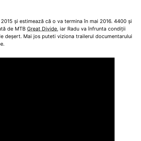
st 2015 și estimează că o va termina în mai 2016. 4400 și
rută de MTB
Great Divide
, iar Radu va înfrunta condiții
e deșert. Mai jos puteti viziona trailerul documentarului
e.