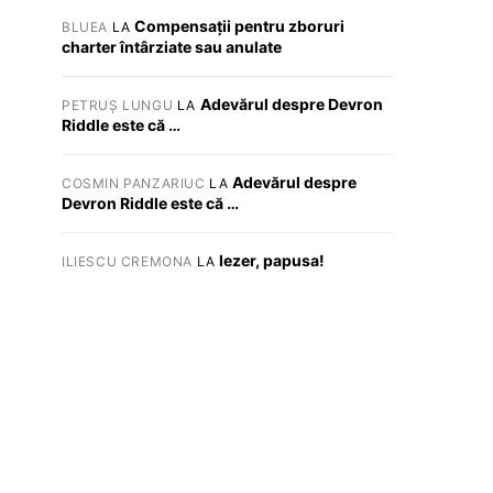
Compensații pentru zboruri
BLUEA
LA
charter întârziate sau anulate
Adevărul despre Devron
PETRUȘ LUNGU
LA
Riddle este că …
Adevărul despre
COSMIN PANZARIUC
LA
Devron Riddle este că …
Iezer, papusa!
ILIESCU CREMONA
LA