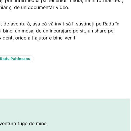
 și prin intermediul partenerilor media, fie în format text,
chiar și de un documentar video.
it de aventură, așa că vă invit să îl susțineți pe Radu în
ai bine: un mesaj de un încurajare
pe sit
, un share
pe
vident, orice alt ajutor e bine-venit.
Radu Paltineanu
ventura fuge de mine.