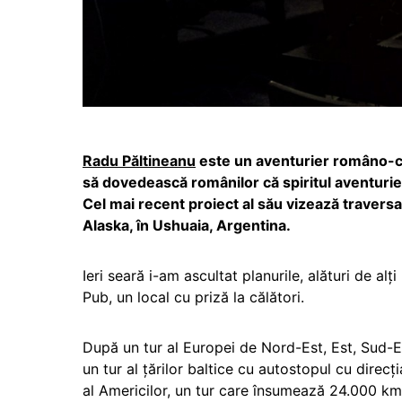
Radu Păltineanu
este un aventurier româno-can
să dovedească românilor că spiritul aventurier
Cel mai recent proiect al său vizează traversa
Alaska, în Ushuaia, Argentina.
Ieri seară i-am ascultat planurile, alături de al
Pub, un local cu priză la călători.
După un tur al Europei de Nord-Est, Est, Sud-Es
un tur al țărilor baltice cu autostopul cu direcț
al Americilor, un tur care însumează 24.000 km.