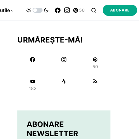
utile
50
ABONARE
URMĂREȘTE-MĂ!
50
182
ABONARE
NEWSLETTER