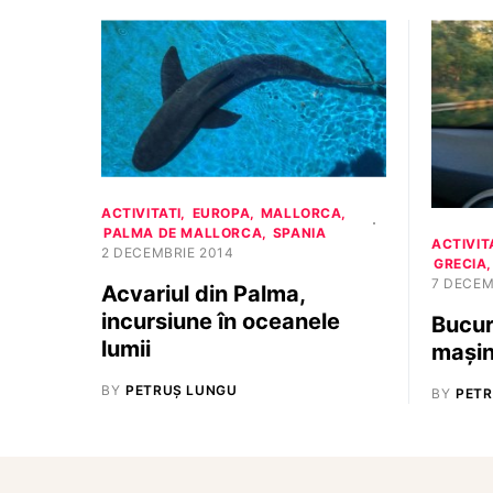
ACTIVITATI
EUROPA
MALLORCA
PALMA DE MALLORCA
SPANIA
ACTIVIT
2 DECEMBRIE 2014
GRECIA
7 DECEM
Acvariul din Palma,
incursiune în oceanele
Bucur
lumii
mași
BY
PETRUȘ LUNGU
BY
PETR